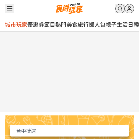
城市玩家
優惠券
節目
熱門
美食
旅行
懶人包
親子
生活
日韓