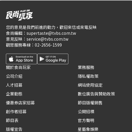
您的意見是我們前進的動力，歡迎來信或來電反映
食尚編輯：
supertaste@tvbs.com.tw
意見反映：
service@tvbs.com.tw
觀眾服務專線：
02-2656-1599
關於食尚玩家
業務服務
公司介紹
隱私權政策
人才招募
網站使用協定
企業動態
數位廣告與贊助政策
優惠券店家招募
節目版權銷售
創作者招募
公開招標
節目表
官方聲明
版權宣告
星藝象娛樂