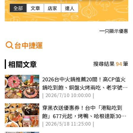
全部
文章
店家
達人
只顯示優惠
台中捷運
相關文章
搜尋結果
94
筆
2026台中火鍋推薦20間！高CP值火
鍋吃到飽、銅盤火烤兩吃、老字號石
| 2026/7/10 10:00:00 |
頭鍋
穿黑衣送優惠券！台中「港點吃到
飽」677元起，烤鴨、哈根達斯30款
| 2026/5/18 11:25:00 |
無限嗑