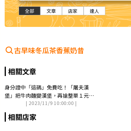
全部
文章
店家
達人
古早味冬瓜茶香蕉奶昔
相關文章
身分證中「這碼」免費吃！「屠夫漢
堡」把牛肉麵變漢堡，再搶整單１元優
| 2023/11/9 10:00:00 |
惠
相關店家