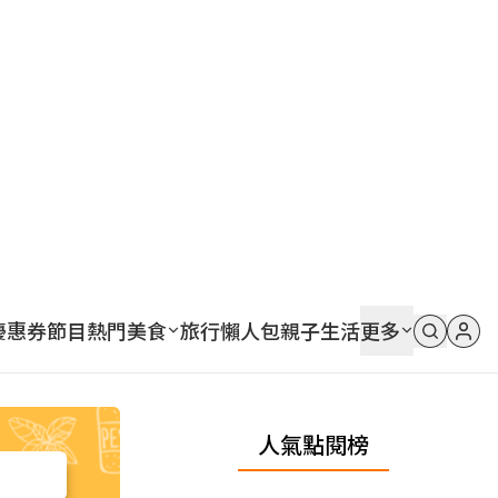
優惠券
節目
熱門
美食
旅行
懶人包
親子
生活
更多
人氣點閱榜