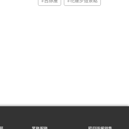
#
吉豚屋
#
花蓮步道景點
募
業務服務
節目版權銷售