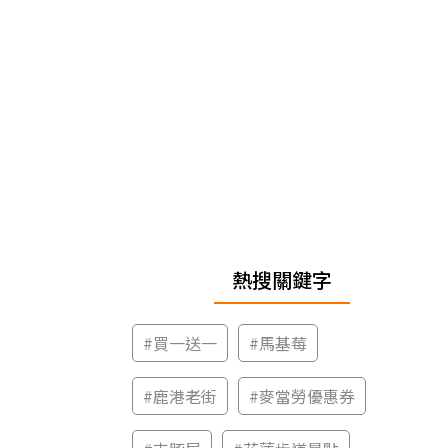
熱搜關鍵字
#
買一送一
#
馬基莓
#
鹿港老街
#
麥當勞優惠券