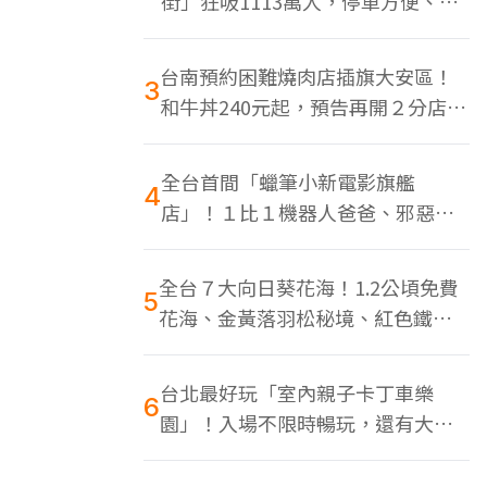
街」狂吸1113萬人，停車方便、特
色美食多
台南預約困難燒肉店插旗大安區！
3
和牛丼240元起，預告再開２分店、
地點曝光
全台首間「蠟筆小新電影旗艦
4
店」！１比１機器人爸爸、邪惡正
男，百款周邊買翻
全台７大向日葵花海！1.2公頃免費
5
花海、金黃落羽松秘境、紅色鐵橋
同框
台北最好玩「室內親子卡丁車樂
6
園」！入場不限時暢玩，還有大螢
幕Switch遊戲區