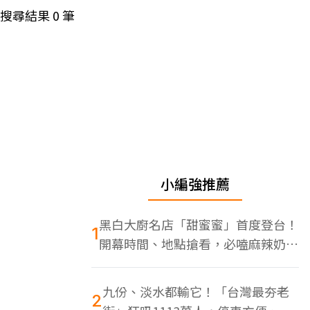
搜尋結果
0
筆
小編強推薦
黑白大廚名店「甜蜜蜜」首度登台！
1
開幕時間、地點搶看，必嗑麻辣奶油
蝦
九份、淡水都輸它！「台灣最夯老
2