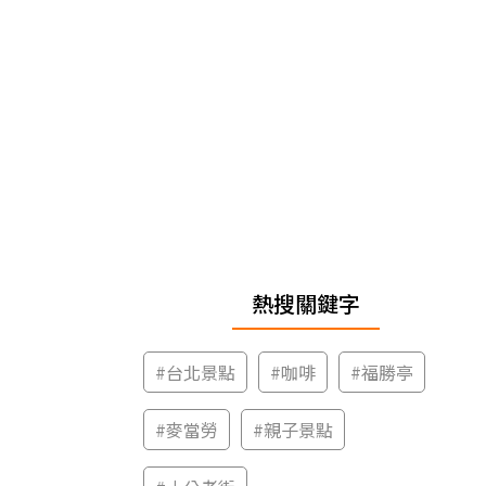
熱搜關鍵字
#
台北景點
#
咖啡
#
福勝亭
#
麥當勞
#
親子景點