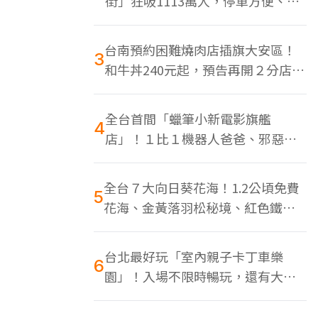
街」狂吸1113萬人，停車方便、特
色美食多
台南預約困難燒肉店插旗大安區！
3
和牛丼240元起，預告再開２分店、
地點曝光
全台首間「蠟筆小新電影旗艦
4
店」！１比１機器人爸爸、邪惡正
男，百款周邊買翻
全台７大向日葵花海！1.2公頃免費
5
花海、金黃落羽松秘境、紅色鐵橋
同框
台北最好玩「室內親子卡丁車樂
6
園」！入場不限時暢玩，還有大螢
幕Switch遊戲區