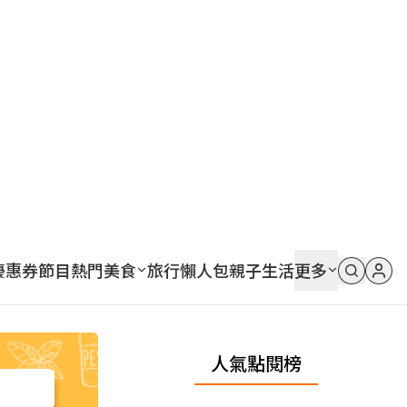
優惠券
節目
熱門
美食
旅行
懶人包
親子
生活
更多
人氣點閱榜