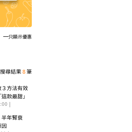
只顯示優惠
搜尋結果
8
筆
教３方法有效
「這款最甜」
:00 |
！半年腎衰
原因