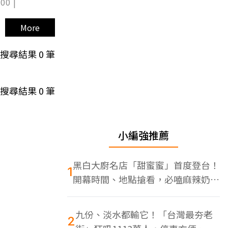
00 |
More
搜尋結果
0
筆
搜尋結果
0
筆
小編強推薦
黑白大廚名店「甜蜜蜜」首度登台！
1
開幕時間、地點搶看，必嗑麻辣奶油
蝦
九份、淡水都輸它！「台灣最夯老
2