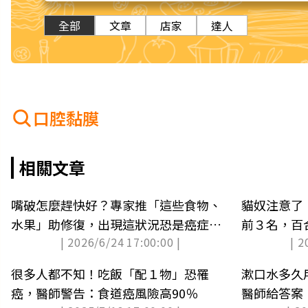
全部
文章
店家
達人
口腔黏膜
相關文章
嘴破怎麼趕快好？專家推「這些食物、
貓奴注意了
水果」助修復，出現這狀況恐是癌症前
前３名，百
| 2026/6/24 17:00:00 |
| 2
兆
很多人都不知！吃飯「配１物」恐罹
漱口水多久
癌，醫師警告：食道癌風險高90％
醫師給答案