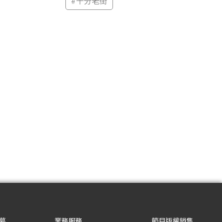
#
十分老街
募
業務服務
節目版權銷售