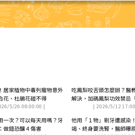
！居家植物中毒列寵物意外
吃鳳梨咬舌頭怎麼辦？醫
合花、杜鵑花碰不得
解決，加碼鳳梨功效禁忌
026/5/26 08:00:00 |
| 2026/5/12 17:00
用一次？可以每天用嗎？牙
他用「１物」剔牙遭感染
：做錯恐釀４傷害
竭、終身要洗腎，醫師曝