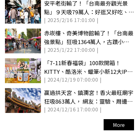
安平老街輸了！「台南最夯觀光景
點」９天吸79萬人：好逛又好吃、美
| 2025/2/16 17:01:00 |
食銅板價
赤崁樓、奇美博物館輸了！「台南最
強景點」狂吸1364萬人，古蹟小吃
| 2025/1/22 17:00:00 |
一次滿足
「7-11新春福袋」100款開箱！
KITTY、酷洛米、蠟筆小新12大IP，
| 2024/12/19 07:00:00 |
開賣日、價格
贏過拱天宮、鎮瀾宮！香火最旺廟宇
狂吸863萬人， 網友：靈驗、周邊美
| 2024/12/16 17:00:00 |
食多
More