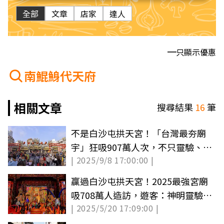
全部
文章
店家
達人
只顯示優惠
南鯤鯓代天府
相關文章
搜尋結果
16
筆
不是白沙屯拱天宮！「台灣最夯廟
宇」狂吸907萬人次，不只靈驗、美
| 2025/9/8 17:00:00 |
食也很多
贏過白沙屯拱天宮！2025最強宮廟
吸708萬人造訪，遊客：神明靈驗、
| 2025/5/20 17:09:00 |
建築宏偉