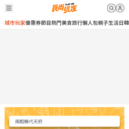
城市玩家
優惠券
節目
熱門
美食
旅行
懶人包
親子
生活
日韓