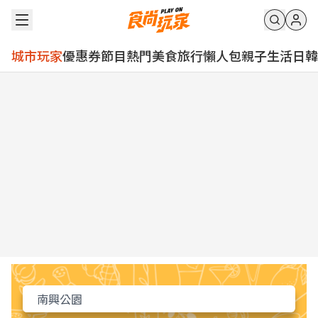
城市玩家
優惠券
節目
熱門
美食
旅行
懶人包
親子
生活
日韓