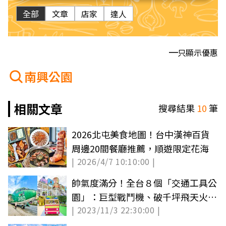
全部
文章
店家
達人
只顯示優惠
南興公園
相關文章
搜尋結果
10
筆
2026北屯美食地圖！台中漢神百貨
周邊20間餐廳推薦，順遊限定花海
| 2026/4/7 10:10:00 |
帥氣度滿分！全台８個「交通工具公
園」：巨型戰鬥機、破千坪飛天火車
| 2023/11/3 22:30:00 |
遊戲場