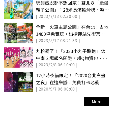
玩到虛脫都不想回家！雙北８「最強
親子公園」：28米長滾輪滑梯、輕軌
| 2023/7/13 02:30:00 |
遊樂場
全新「火車主題公園」在台北！占地
1400坪免費玩，出捷運站先衝莒光
| 2023/5/17 08:21:33 |
號溜滑梯
丸粉衝了！「2023小丸子路跑」北
中南３場報名開跑，超Q物資包、獎
| 2023/2/8 06:10:00 |
牌快搶
12小時夜貓限定！「2020台北白晝
之夜」在這舉辦，免費打卡必衝
| 2020/9/7 06:00:00 |
More