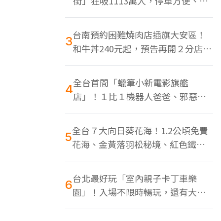
街」狂吸1113萬人，停車方便、特
色美食多
台南預約困難燒肉店插旗大安區！
3
和牛丼240元起，預告再開２分店、
地點曝光
全台首間「蠟筆小新電影旗艦
4
店」！１比１機器人爸爸、邪惡正
男，百款周邊買翻
全台７大向日葵花海！1.2公頃免費
5
花海、金黃落羽松秘境、紅色鐵橋
同框
台北最好玩「室內親子卡丁車樂
6
園」！入場不限時暢玩，還有大螢
幕Switch遊戲區