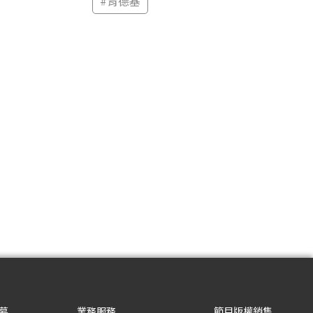
#
肯德基
募
業務服務
節目版權銷售