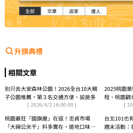
全部
文章
店家
達人
升旗典禮
相關文章
別只去大安森林公園！2026全台10大親
2025桃園
子公園推薦，第３名交通方便、設施多
程、桃園觀
| 2026/4/2 16:00:00 |
| 2
桃園最狂「國旗屋」在這！忠貞市場
台北101也
「大碗公米干」料多實在，道地口味人
週末活動：