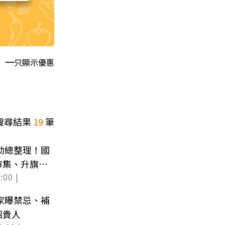
只顯示優惠
搜尋結果
19
筆
活動總整理！國
市集、升旗典
:00 |
專家曝禁忌、補
招貴人