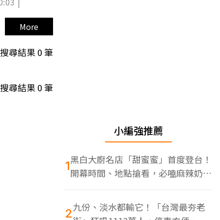
0:03 |
More
搜尋結果
0
筆
搜尋結果
0
筆
小編強推薦
黑白大廚名店「甜蜜蜜」首度登台！
1
開幕時間、地點搶看，必嗑麻辣奶油
蝦
九份、淡水都輸它！「台灣最夯老
2