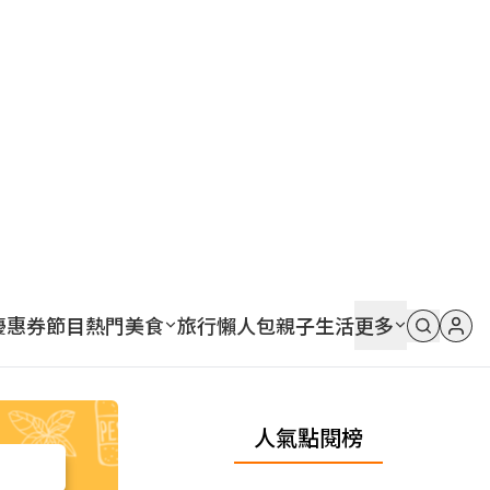
優惠券
節目
熱門
美食
旅行
懶人包
親子
生活
更多
人氣點閱榜