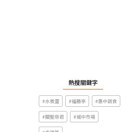
熱搜關鍵字
#
水煮蛋
#
福勝亭
#
惠中蔬食
#
關聖帝君
#
城中市場