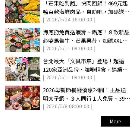
「芒果吃到飽」快閃回歸！469元起
嗑百款海鮮肉品、自助吧，加碼送蒲
| 2026/5/24 16:00:00 |
燒鰻魚
海底撈免費送蝦滑、鍋底！８款新品
必嗑馬告牛、芒果果昔，加碼XXL巨
| 2026/5/11 09:00:00 |
型糖葫蘆
台北最大「文具市集」登場！超過
120家亞洲品牌、咖啡輕食，連續３
| 2026/5/11 09:00:00 |
天免費逛
2026母親節餐廳優惠24間！王品送
明太子蝦、３人同行１人免費、398
| 2026/5/8 08:00:00 |
元吃到飽
More