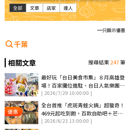
全部
文章
店家
達人
只顯示優惠
千葉
相關文章
搜尋結果
247
筆
最好玩「台日美食市集」８月高雄登
場！百家攤位進駐、台日人氣樂團接
| 2026/7/29 10:00:00 |
力開唱
全台首推「虎斑青蛙火鍋」超獵奇！
優惠
469元起吃到飽，百款自助吧＋芒果
| 2026/6/23 13:00:00 |
無限夾