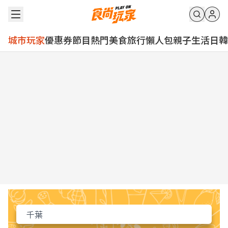
城市玩家
優惠券
節目
熱門
美食
旅行
懶人包
親子
生活
日韓