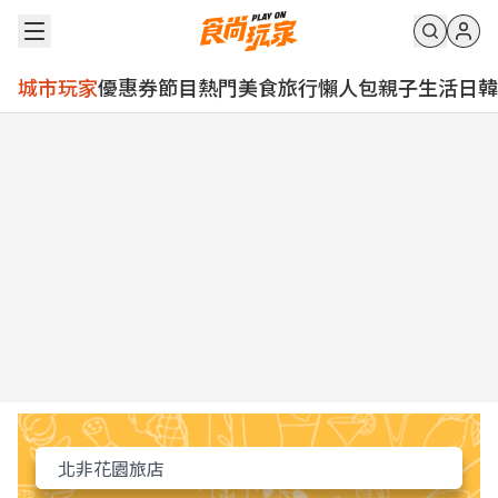
城市玩家
優惠券
節目
熱門
美食
旅行
懶人包
親子
生活
日韓