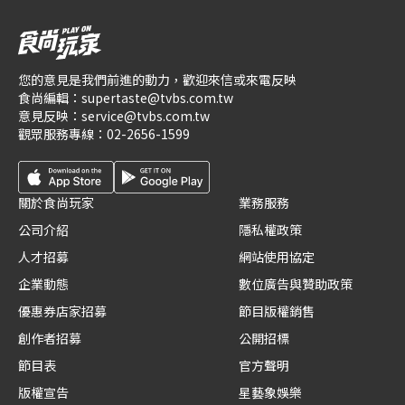
您的意見是我們前進的動力，歡迎來信或來電反映
食尚編輯：
supertaste@tvbs.com.tw
意見反映：
service@tvbs.com.tw
觀眾服務專線：
02-2656-1599
關於食尚玩家
業務服務
公司介紹
隱私權政策
人才招募
網站使用協定
企業動態
數位廣告與贊助政策
優惠券店家招募
節目版權銷售
創作者招募
公開招標
節目表
官方聲明
版權宣告
星藝象娛樂