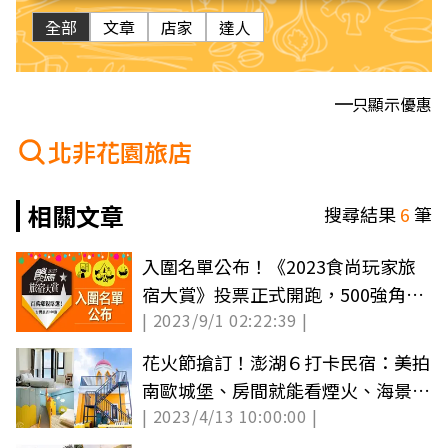
全部
文章
店家
達人
只顯示優惠
北非花園旅店
相關文章
搜尋結果
6
筆
入圍名單公布！《2023食尚玩家旅
宿大賞》投票正式開跑，500強角逐
| 2023/9/1 02:22:39 |
10大獎項
花火節搶訂！澎湖６打卡民宿：美拍
南歐城堡、房間就能看煙火、海景溜
| 2023/4/13 10:00:00 |
滑梯房