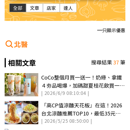
全部
文章
店家
達人
只顯示優惠
北醫
相關文章
搜尋結果
37
筆
CoCo整個月買一送一！奶綠、拿鐵
４夯品喝爆，加碼甜夏桂花飲買一送
| 2026/6/9 08:10:04 |
一
「高CP值涼麵天花板」在這！2026
台北涼麵推薦TOP10，最低35元超
| 2026/5/25 08:50:00 |
便宜