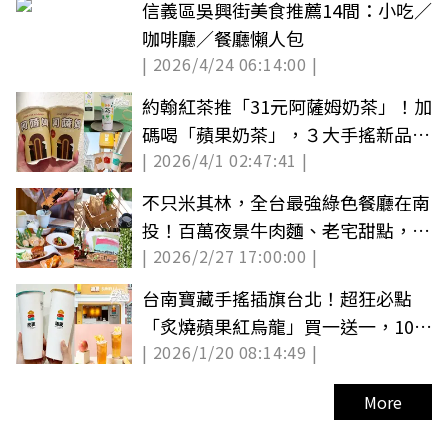
信義區吳興街美食推薦14間：小吃／
咖啡廳／餐廳懶人包
| 2026/4/24 06:14:00 |
約翰紅茶推「31元阿薩姆奶茶」！加
碼喝「蘋果奶茶」，３大手搖新品優
| 2026/4/1 02:47:41 |
惠包
不只米其林，全台最強綠色餐廳在南
投！百萬夜景牛肉麵、老宅甜點，星
| 2026/2/27 17:00:00 |
級名單全收錄
台南寶藏手搖插旗台北！超狂必點
「炙燒蘋果紅烏龍」買一送一，10元
| 2026/1/20 08:14:49 |
茶飲、菜單一覽
More