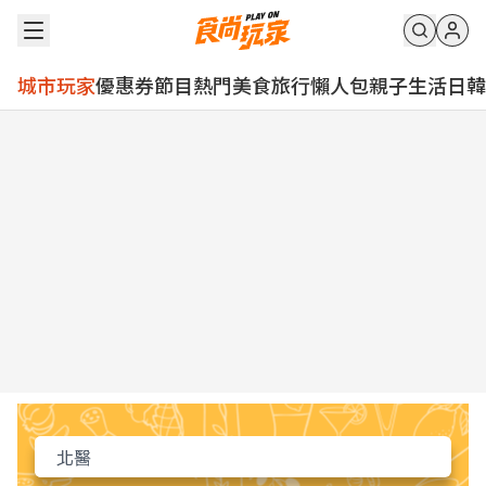
城市玩家
優惠券
節目
熱門
美食
旅行
懶人包
親子
生活
日韓