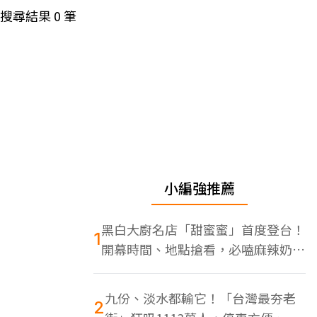
搜尋結果
0
筆
小編強推薦
黑白大廚名店「甜蜜蜜」首度登台！
1
開幕時間、地點搶看，必嗑麻辣奶油
蝦
九份、淡水都輸它！「台灣最夯老
2