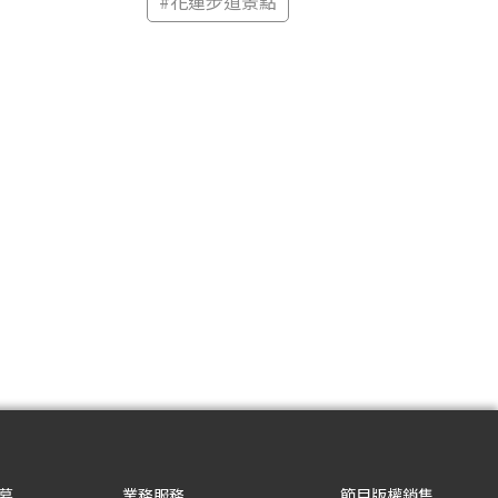
#
花蓮步道景點
募
業務服務
節目版權銷售