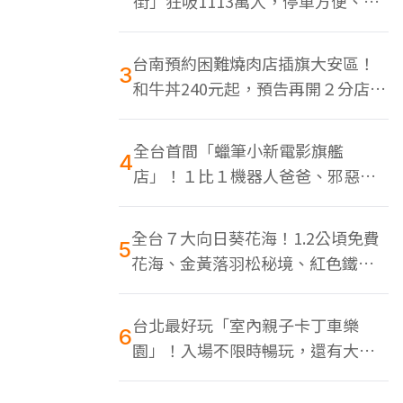
街」狂吸1113萬人，停車方便、特
色美食多
台南預約困難燒肉店插旗大安區！
3
和牛丼240元起，預告再開２分店、
地點曝光
全台首間「蠟筆小新電影旗艦
4
店」！１比１機器人爸爸、邪惡正
男，百款周邊買翻
全台７大向日葵花海！1.2公頃免費
5
花海、金黃落羽松秘境、紅色鐵橋
同框
台北最好玩「室內親子卡丁車樂
6
園」！入場不限時暢玩，還有大螢
幕Switch遊戲區