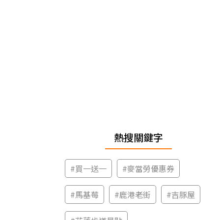
熱搜關鍵字
#
買一送一
#
麥當勞優惠券
#
馬基莓
#
鹿港老街
#
吉豚屋