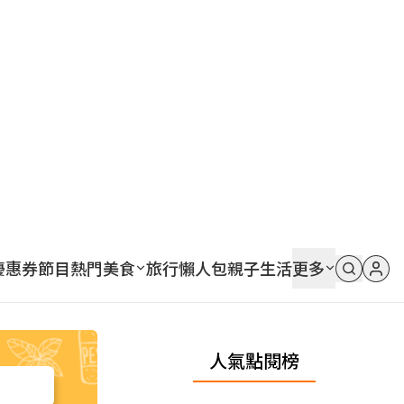
優惠券
節目
熱門
美食
旅行
懶人包
親子
生活
更多
人氣點閱榜