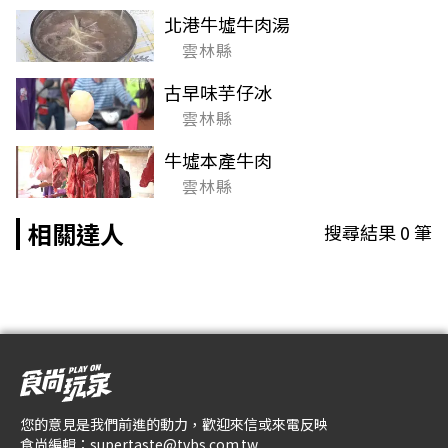
北港牛墟牛肉湯
雲林縣
古早味芋仔冰
雲林縣
牛墟本產牛肉
雲林縣
相關達人
搜尋結果
0
筆
您的意見是我們前進的動力，歡迎來信或來電反映
食尚編輯：
supertaste@tvbs.com.tw