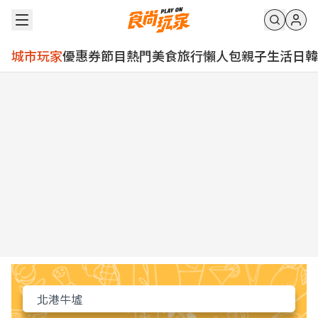
城市玩家
優惠券
節目
熱門
美食
旅行
懶人包
親子
生活
日韓