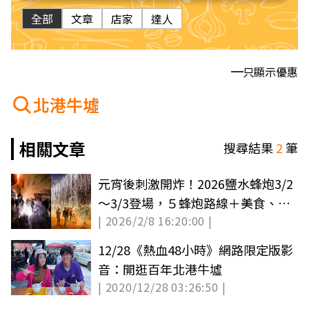
全部
文章
店家
達人
只顯示優惠
北港牛墟
相關文章
搜尋結果
2
筆
元宵後刺激開炸！2026鹽水蜂炮3/2
～3/3登場，５蜂炮路線＋美食、景
| 2026/2/8 16:20:00 |
點攻略
12/28《熱血48小時》網路限定版影
音：開逛百年北港牛墟
| 2020/12/28 03:26:50 |