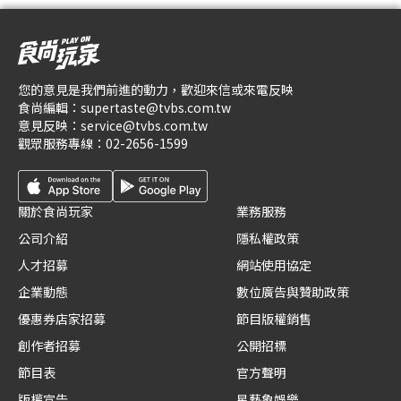
您的意見是我們前進的動力，歡迎來信或來電反映
食尚編輯：
supertaste@tvbs.com.tw
意見反映：
service@tvbs.com.tw
觀眾服務專線：
02-2656-1599
關於食尚玩家
業務服務
公司介紹
隱私權政策
人才招募
網站使用協定
企業動態
數位廣告與贊助政策
優惠券店家招募
節目版權銷售
創作者招募
公開招標
節目表
官方聲明
版權宣告
星藝象娛樂