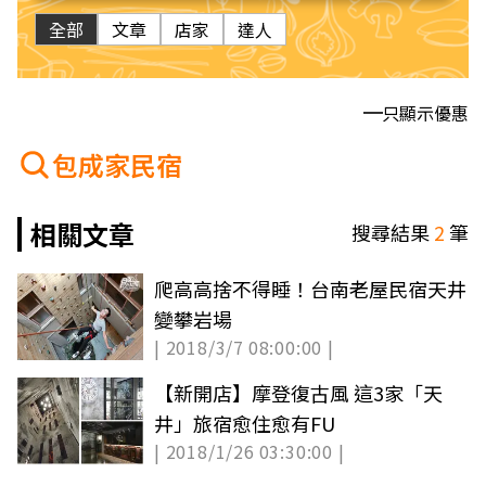
全部
文章
店家
達人
只顯示優惠
包成家民宿
相關文章
搜尋結果
2
筆
爬高高捨不得睡！台南老屋民宿天井
變攀岩場
| 2018/3/7 08:00:00 |
【新開店】摩登復古風 這3家「天
井」旅宿愈住愈有FU
| 2018/1/26 03:30:00 |