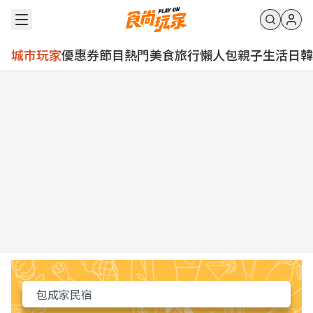
城市玩家
優惠券
節目
熱門
美食
旅行
懶人包
親子
生活
日韓