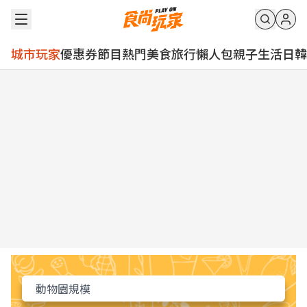
城市玩家
優惠券
節目
熱門
美食
旅行
懶人包
親子
生活
日韓