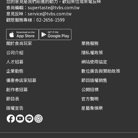
您的意見是我們前進的動力，歡迎來信或來電反映
食尚編輯：
supertaste@tvbs.com.tw
意見反映：
service@tvbs.com.tw
觀眾服務專線：
02-2656-1599
關於食尚玩家
業務服務
公司介紹
隱私權政策
人才招募
網站使用協定
企業動態
數位廣告與贊助政策
優惠券店家招募
節目版權銷售
創作者招募
公開招標
節目表
官方聲明
版權宣告
星藝象娛樂