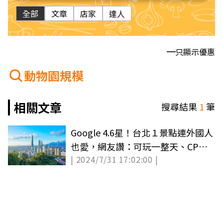
全部
文章
店家
達人
只顯示優惠
動物園規模
相關文章
搜尋結果
1
筆
Google 4.6星！台北１景點連外國人
也愛，網友讚：可玩一整天、CP值
| 2024/7/31 17:02:00 |
世界第一