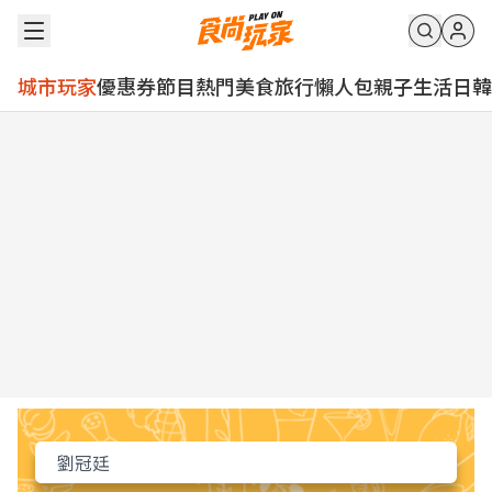
城市玩家
優惠券
節目
熱門
美食
旅行
懶人包
親子
生活
日韓