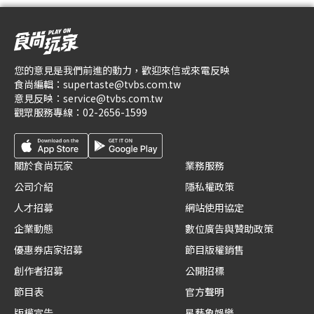
您的意見是我們前進的動力，歡迎來信或來電反映
食尚編輯：
supertaste@tvbs.com.tw
意見反映：
service@tvbs.com.tw
觀眾服務專線：
02-2656-1599
關於食尚玩家
業務服務
公司介紹
隱私權政策
人才招募
網站使用協定
企業動態
數位廣告與贊助政策
優惠券店家招募
節目版權銷售
創作者招募
公開招標
節目表
官方聲明
版權宣告
星藝象娛樂