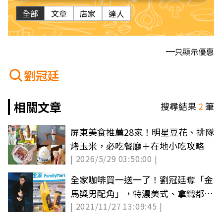
全部
文章
店家
達人
只顯示優惠
劉冠廷
相關文章
搜尋結果
2
筆
屏東美食推薦28家！明星豆花、排隊
烤玉米，必吃餐廳＋在地小吃攻略
| 2026/5/29 03:50:00 |
全家咖啡買一送一了！劉冠廷奪「金
馬獎男配角」，特濃美式、拿鐵都享
| 2021/11/27 13:09:45 |
優惠