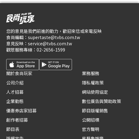
您的意見是我們前進的動力，歡迎來信或來電反映
食尚編輯：
supertaste@tvbs.com.tw
意見反映：
service@tvbs.com.tw
觀眾服務專線：
02-2656-1599
關於食尚玩家
業務服務
公司介紹
隱私權政策
人才招募
網站使用協定
企業動態
數位廣告與贊助政策
優惠券店家招募
節目版權銷售
創作者招募
公開招標
節目表
官方聲明
版權宣告
星藝象娛樂