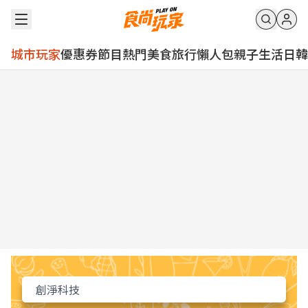
城市玩家
優惠券
節目
熱門
美食
旅行
懶人包
親子
生活
日韓