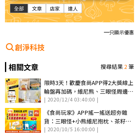
全部
文章
店家
達人
只顯示優惠
創淨科技
相關文章
搜尋結果
2
筆
限時3天！歡慶食尚APP得2大獎線上
輪盤再加碼，維尼熊、三眼怪周邊好
| 2020/12/4 03:40:00 |
禮即抽即中
《食尚玩家》APP搖一搖送超夯雜
貨：三眼怪+小熊維尼抱枕、茶籽堂
| 2020/10/5 16:00:00 |
沐浴禮盒等6大獎（得獎名單已公
布）