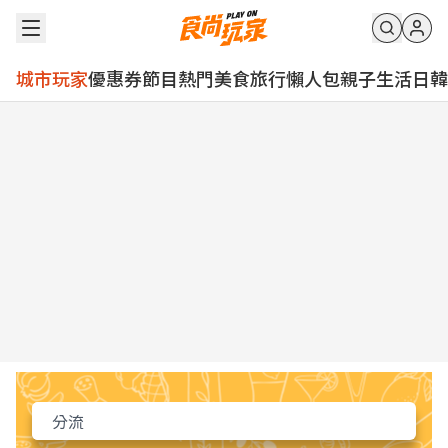
城市玩家
優惠券
節目
熱門
美食
旅行
懶人包
親子
生活
日韓