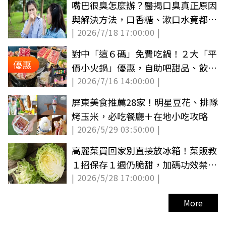
嘴巴很臭怎麼辦？醫揭口臭真正原因
與解決方法，口香糖、漱口水竟都沒
| 2026/7/18 17:00:00 |
用
對中「這６碼」免費吃鍋！２大「平
優惠
價小火鍋」優惠，自助吧甜品、飲料
| 2026/7/16 14:00:00 |
吃到飽
屏東美食推薦28家！明星豆花、排隊
烤玉米，必吃餐廳＋在地小吃攻略
| 2026/5/29 03:50:00 |
高麗菜買回家別直接放冰箱！菜販教
１招保存１週仍脆甜，加碼功效禁忌
| 2026/5/28 17:00:00 |
料理法
More