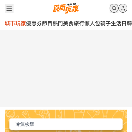
城市玩家
優惠券
節目
熱門
美食
旅行
懶人包
親子
生活
日韓