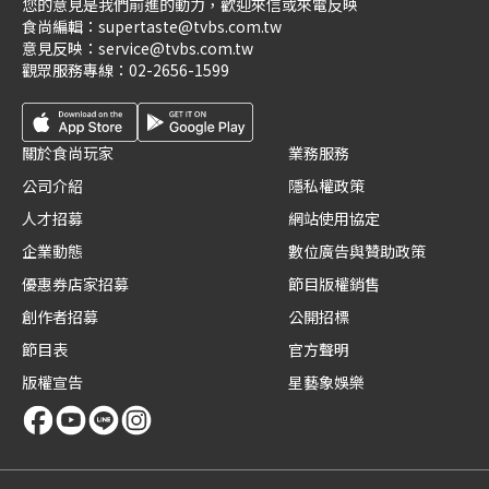
您的意見是我們前進的動力，歡迎來信或來電反映
食尚編輯：
supertaste@tvbs.com.tw
意見反映：
service@tvbs.com.tw
觀眾服務專線：
02-2656-1599
關於食尚玩家
業務服務
公司介紹
隱私權政策
人才招募
網站使用協定
企業動態
數位廣告與贊助政策
優惠券店家招募
節目版權銷售
創作者招募
公開招標
節目表
官方聲明
版權宣告
星藝象娛樂