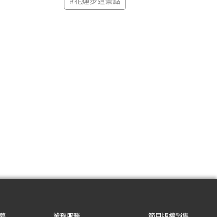
#
花蓮步道景點
募
業務服務
節目版權銷售