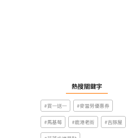
熱搜關鍵字
#
買一送一
#
麥當勞優惠券
#
馬基莓
#
鹿港老街
#
吉豚屋