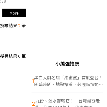
:38 |
More
搜尋結果
2
筆
搜尋結果
0
筆
小編強推薦
黑白大廚名店「甜蜜蜜」首度登台！
1
開幕時間、地點搶看，必嗑麻辣奶油
蝦
九份、淡水都輸它！「台灣最夯老
2