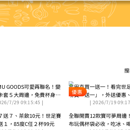
搜
MU GOODS可愛再聯名！變
星巴克買一送一！看完世
優惠
卡套５大周邊，免費杯身快
啡買一送一」，外送優惠
026/7/29 09:15:45 |
| 2026/7/19 09:17
理
７送７、茶飲10元！世足賽
全聯開賣12款寶可夢周邊
１，85度C任２杯99元
布玩偶杯袋必收，吃冰、