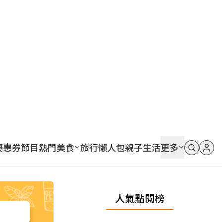
優惠券
節目
熱門
美食
旅行
懶人包
親子
生活
更多
人氣點閱榜