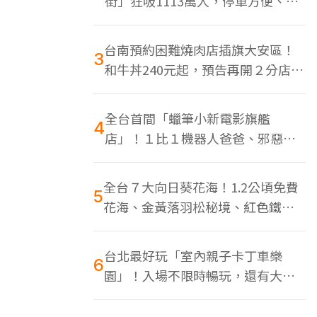
街」狂吸1113萬人，停車方便、特
色美食多
台南預約困難燒肉店插旗大安區！
3
和牛丼240元起，預告再開２分店、
地點曝光
全台首間「蠟筆小新電影旗艦
4
店」！１比１機器人爸爸、邪惡正
男，百款周邊買翻
全台７大向日葵花海！1.2公頃免費
5
花海、金黃落羽松秘境、紅色鐵橋
同框
台北最好玩「室內親子卡丁車樂
6
園」！入場不限時暢玩，還有大螢
幕Switch遊戲區