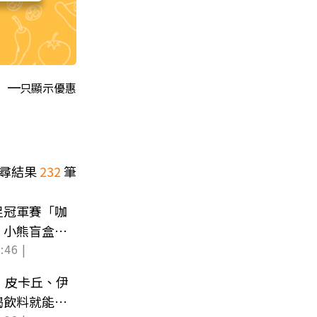
只顯示優惠
尋結果
232
筆
足冠軍賽「咖
、小熊盲盒整
:46 |
！皮卡丘、伊
喝飲料就能加