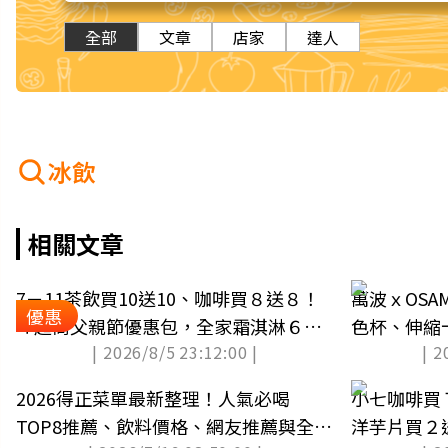
全部
文章
店家
達人
冰飲
相關文章
7－11茶飲買10送10、咖啡買８送８！
萬波ｘOSA
優惠
４超商父親節優惠包，全家霜淇淋６折
色杯、伸縮
| 2026/8/5 23:12:00 |
| 2
吃
收集
2026得正菜單最新整理！人氣必喝
小七咖啡買
TOP8推薦、飲料價格、網友推薦與全台
洋芋片買２送