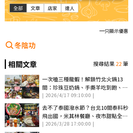
全部
文章
店家
達人
只顯示優惠
冬陰功
相關文章
搜尋結果
22
筆
一次嗑三種龍蝦！解鎖竹北火鍋13
間：珍珠豆奶鍋、手撕羊吃到飽、三
| 2026/4/17 09:10:00 |
頭龍套餐
去不了泰國潑水節？台北10間泰料秒
飛出國，米其林餐廳、夜市甜點全攻
| 2026/3/28 17:00:00 |
略