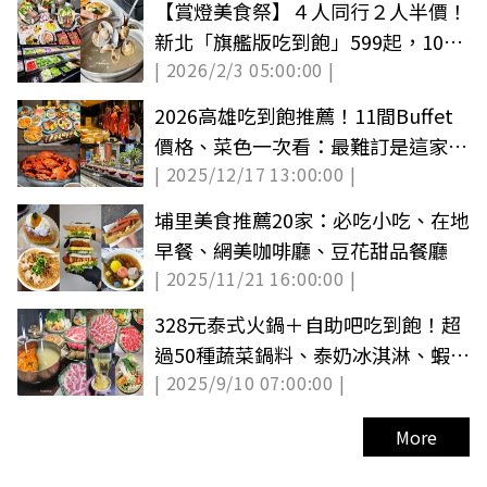
【賞燈美食祭】４人同行２人半價！
新北「旗艦版吃到飽」599起，10多
| 2026/2/3 05:00:00 |
款湯頭任選
2026高雄吃到飽推薦！11間Buffet
價格、菜色一次看：最難訂是這家、
| 2025/12/17 13:00:00 |
素食天堂
埔里美食推薦20家：必吃小吃、在地
早餐、網美咖啡廳、豆花甜品餐廳
| 2025/11/21 16:00:00 |
328元泰式火鍋＋自助吧吃到飽！超
過50種蔬菜鍋料、泰奶冰淇淋、蝦餅
| 2025/9/10 07:00:00 |
無限夾
More