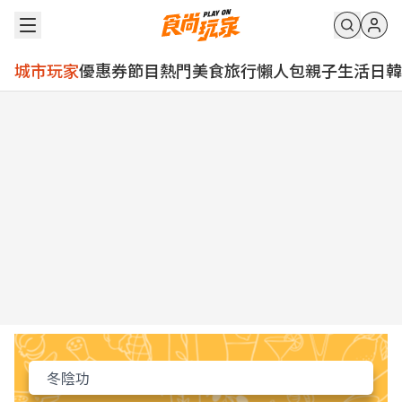
城市玩家
優惠券
節目
熱門
美食
旅行
懶人包
親子
生活
日韓