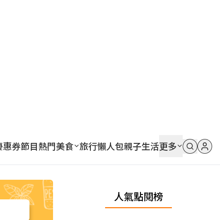
優惠券
節目
熱門
美食
旅行
懶人包
親子
生活
更多
人氣點閱榜