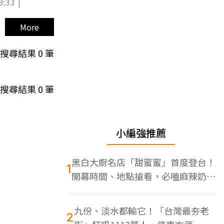
9:33 |
More
搜尋結果
0
筆
搜尋結果
0
筆
小編強推薦
黑白大廚名店「甜蜜蜜」首度登台！
1
開幕時間、地點搶看，必嗑麻辣奶油
蝦
九份、淡水都輸它！「台灣最夯老
2