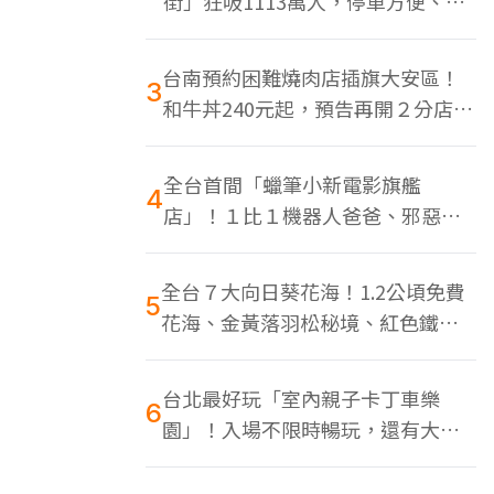
街」狂吸1113萬人，停車方便、特
色美食多
台南預約困難燒肉店插旗大安區！
3
和牛丼240元起，預告再開２分店、
地點曝光
全台首間「蠟筆小新電影旗艦
4
店」！１比１機器人爸爸、邪惡正
男，百款周邊買翻
全台７大向日葵花海！1.2公頃免費
5
花海、金黃落羽松秘境、紅色鐵橋
同框
台北最好玩「室內親子卡丁車樂
6
園」！入場不限時暢玩，還有大螢
幕Switch遊戲區