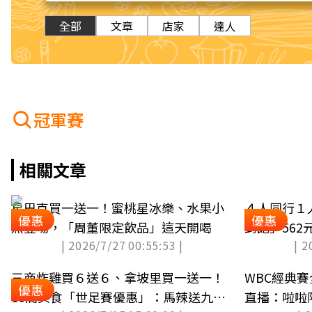
全部
文章
店家
達人
冠軍賽
相關文章
星巴克買一送一！蜜桃星冰樂、水果小
４人同行１
優惠
優惠
熊登場，「周董限定飲品」這天開喝
到飽」56
| 2026/7/27 00:55:53 |
| 2
三商炸雞買６送６、拿坡里買一送一！
WBC經典賽
優惠
16間美食「世足賽優惠」：馬辣送九孔
直播：啦啦