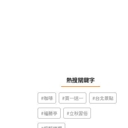
熱搜關鍵字
#
咖啡
#
買一送一
#
台北景點
#
福勝亭
#
立秋習俗