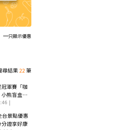
只顯示優惠
搜尋結果
22
筆
足冠軍賽「咖
、小熊盲盒整
:46 |
全台景點優惠
身分證享好康