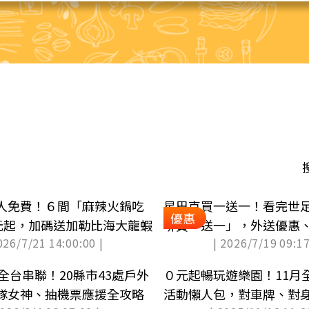
人免費！６間「麻辣火鍋吃
星巴克買一送一！看完世
優惠
2元起，加碼送加勒比海大龍蝦
啡買一送一」，外送優惠
026/7/21 14:00:00 |
| 2026/7/19 09:17
理
全台串聯！20縣市43處戶外
０元起暢玩遊樂園！11月
隊女神、抽機票應援全攻略
活動懶人包，對車牌、對