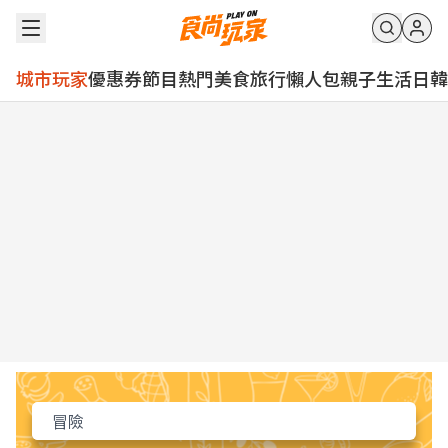
城市玩家
優惠券
節目
熱門
美食
旅行
懶人包
親子
生活
日韓