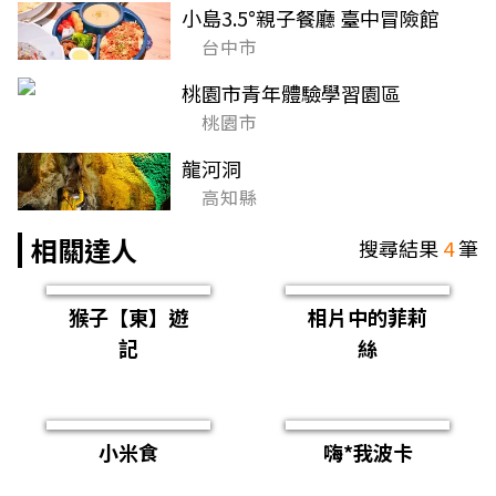
小島3.5°親子餐廳 臺中冒險館
台中市
桃園市青年體驗學習園區
桃園市
龍河洞
高知縣
相關達人
搜尋結果
4
筆
猴子【東】遊
相片中的菲莉
記
絲
小米食
嗨*我波卡