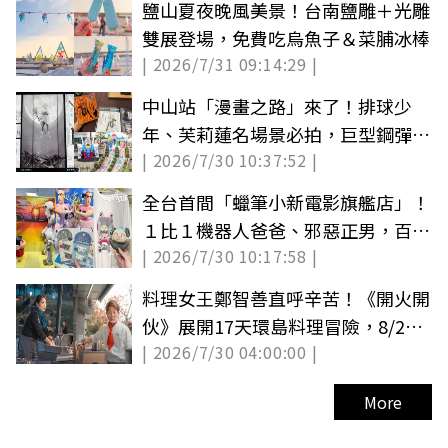
鹽山夏夜晚風美景！台南鹽雕＋光雕
雙展登場，免費吃烏魚子＆菜脯冰棒
| 2026/7/31 09:14:29 |
中山站「漫畫之路」來了！排球少
年、芙莉蓮名場景必拍，巨型鋼彈登
| 2026/7/30 10:37:52 |
陸信義區
全台首間「蠟筆小新電影旗艦店」！
１比１機器人爸爸、邪惡正男，百款
| 2026/7/30 10:17:58 |
周邊買翻
料理女王鄭智善直呼辛苦！《開火開
伙》展開17天環島料理冒險，8/29
| 2026/7/30 04:00:00 |
首播快鎖定
More