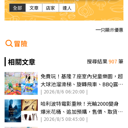
全部
文章
店家
達人
只顯示優惠
冒險
相關文章
搜尋結果
907
筆
免費玩！基隆７座室內兒童樂園，超
大球池溜滑梯、旋轉飛車、BBQ露營
| 2026/8/6 06:20:00 |
區
哈利波特電影重映！光輪2000變身
爆米花桶、追加預購，售價、取貨日
| 2026/8/5 08:45:00 |
快筆記