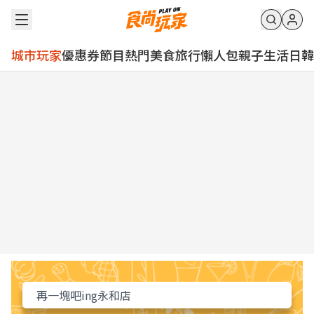
城市玩家
優惠券
節目
熱門
美食
旅行
懶人包
親子
生活
日韓