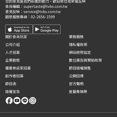
您的意見是我們前進的動力，歡迎來信或來電反映
食尚編輯：
supertaste@tvbs.com.tw
意見反映：
service@tvbs.com.tw
觀眾服務專線：
02-2656-1599
關於食尚玩家
業務服務
公司介紹
隱私權政策
人才招募
網站使用協定
企業動態
數位廣告與贊助政策
優惠券店家招募
節目版權銷售
創作者招募
公開招標
節目表
官方聲明
版權宣告
星藝象娛樂