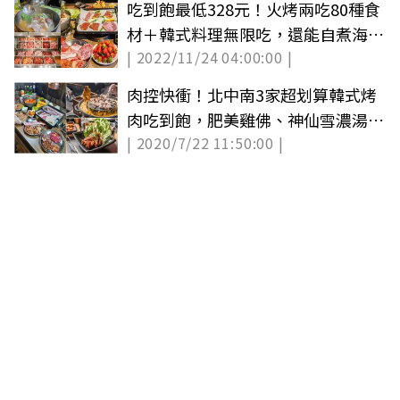
吃到飽最低328元！火烤兩吃80種食
材＋韓式料理無限吃，還能自煮海鮮
| 2022/11/24 04:00:00 |
痛風鍋
肉控快衝！北中南3家超划算韓式烤
肉吃到飽，肥美雞佛、神仙雪濃湯也
| 2020/7/22 11:50:00 |
任你吃