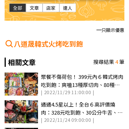
全部
文章
店家
達人
只顯示優惠
八道晟韓式火烤吃到飽
相關文章
搜尋結果
4
筆
聚餐不傷荷包！ 399元內６韓式烤肉
吃到飽：爽嗑13種厚切肉、80種海
| 2022/11/29 11:00:00 |
陸食材任吃
通通4.5星以上！全台６高評價燒
肉：328元吃到飽、30公分牛舌、百
| 2022/11/24 09:00:00 |
種食材任吃