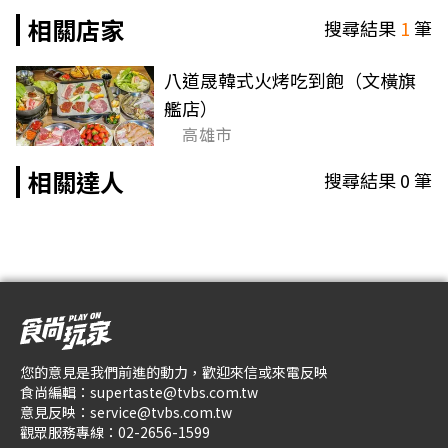
相關店家
搜尋結果
1
筆
八道晟韓式火烤吃到飽（文橫旗
艦店）
高雄市
相關達人
搜尋結果
0
筆
您的意見是我們前進的動力，歡迎來信或來電反映
食尚編輯：
supertaste@tvbs.com.tw
意見反映：
service@tvbs.com.tw
觀眾服務專線：
02-2656-1599