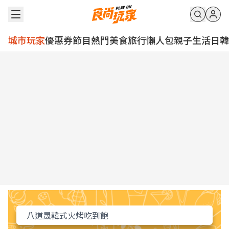
城市玩家
優惠券
節目
熱門
美食
旅行
懶人包
親子
生活
日韓