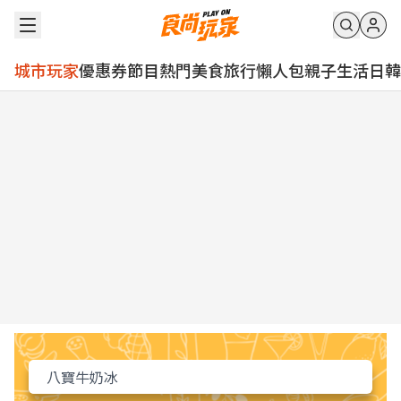
城市玩家
優惠券
節目
熱門
美食
旅行
懶人包
親子
生活
日韓