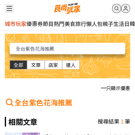
城市玩家
優惠券
節目
熱門
美食
旅行
懶人包
親子
生活
日韓
全部
文章
店家
達人
只顯示優惠
全台紫色花海推薦
相關文章
搜尋結果
1
筆