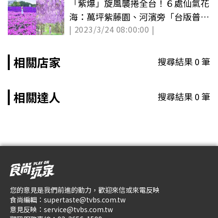
「紫爆」旋風襲捲全台！６處仙氣花
海：萬坪紫藤園、河濱旁「台版普羅
| 2023/3/24 08:00:00 |
旺斯」
相關店家
搜尋結果
0
筆
相關達人
搜尋結果
0
筆
您的意見是我們前進的動力，歡迎來信或來電反映
食尚編輯：
supertaste@tvbs.com.tw
意見反映：
service@tvbs.com.tw