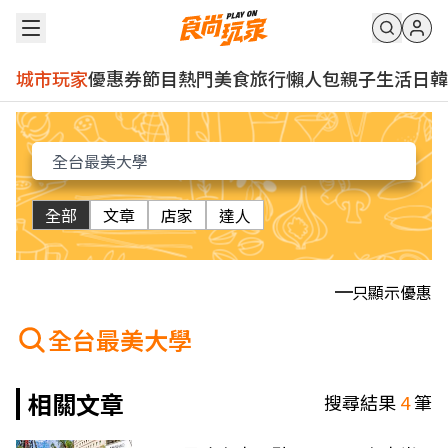
城市玩家
優惠券
節目
熱門
美食
旅行
懶人包
親子
生活
日韓
全部
文章
店家
達人
只顯示優惠
全台最美大學
相關文章
搜尋結果
4
筆