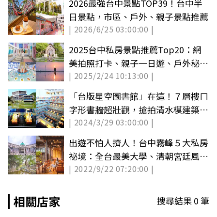
2026最強台中景點TOP39！台中半
日景點，市區、戶外、親子景點推薦
| 2026/6/25 03:00:00 |
2025台中私房景點推薦Top20：網
美拍照打卡、親子一日遊、戶外秘境
| 2025/2/24 10:13:00 |
景點
「台版星空圖書館」在這！７層樓ㄇ
字形書牆超壯觀，搶拍清水模建築湖
| 2024/3/29 03:00:00 |
面倒影
出遊不怕人擠人！台中霧峰５大私房
祕境：全台最美大學、清朝宮廷風古
| 2022/9/22 07:20:00 |
宅
相關店家
搜尋結果
0
筆