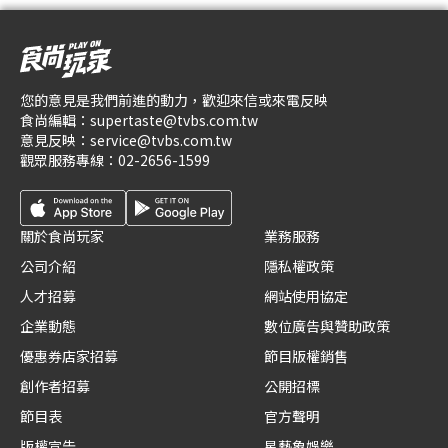
您的意見是我們前進的動力，歡迎來信或來電反映
食尚編輯：
supertaste@tvbs.com.tw
意見反映：
service@tvbs.com.tw
觀眾服務專線：
02-2656-1599
關於食尚玩家
業務服務
公司介紹
隱私權政策
人才招募
網站使用協定
企業動態
數位廣告與贊助政策
優惠券店家招募
節目版權銷售
創作者招募
公開招標
節目表
官方聲明
版權宣告
星藝象娛樂