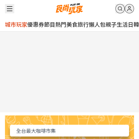
城市玩家
優惠券
節目
熱門
美食
旅行
懶人包
親子
生活
日韓