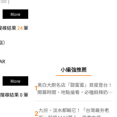
:00 |
More
搜尋結果
24
筆
店）
AR
小編強推薦
More
黑白大廚名店「甜蜜蜜」首度登台！
1
開幕時間、地點搶看，必嗑麻辣奶油
搜尋結果
0
筆
蝦
九份、淡水都輸它！「台灣最夯老
2