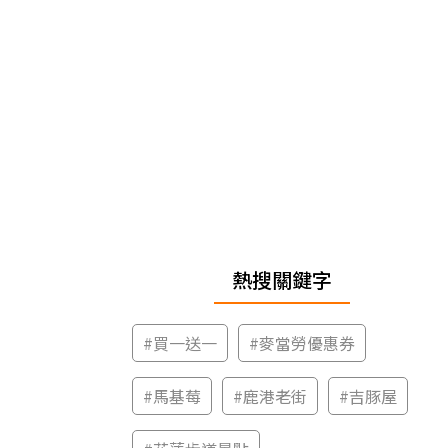
熱搜關鍵字
#
買一送一
#
麥當勞優惠券
#
馬基莓
#
鹿港老街
#
吉豚屋