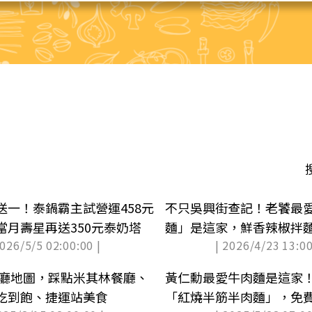
送一！泰鍋霸主試營運458元
不只吳興街查記！老饕最
當月壽星再送350元泰奶塔
麵」是這家，鮮香辣椒拌
2026/5/5 02:00:00 |
| 2026/4/23 13:00
味
北餐廳地圖，踩點米其林餐廳、
黃仁勳最愛牛肉麵是這家
吃到飽、捷運站美食
「紅燒半筋半肉麵」，免