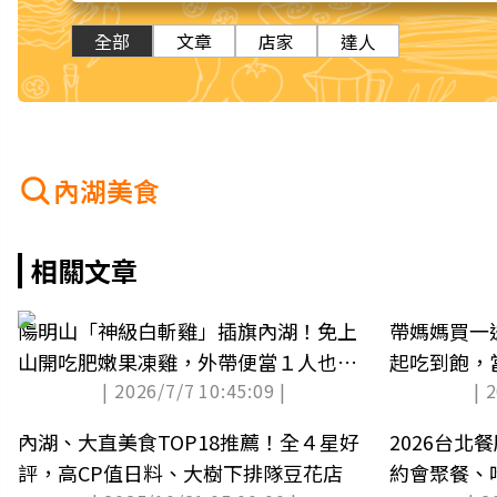
全部
文章
店家
達人
內湖美食
相關文章
陽明山「神級白斬雞」插旗內湖！免上
帶媽媽買一
山開吃肥嫩果凍雞，外帶便當１人也能
起吃到飽，
| 2026/7/7 10:45:09 |
| 
嗑
內湖、大直美食TOP18推薦！全４星好
2026台
評，高CP值日料、大樹下排隊豆花店
約會聚餐、