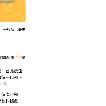
只顯示優惠
搜尋結果
17
筆
愛「台北皮蛋
麵每一口都夠
:00 |
！每次必點
費飲料暢飲超