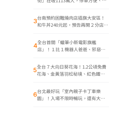
街」狂吸1113萬人，停車方便、特
色美食多
台南預約困難燒肉店插旗大安區！
3
和牛丼240元起，預告再開２分店、
地點曝光
全台首間「蠟筆小新電影旗艦
4
店」！１比１機器人爸爸、邪惡正
男，百款周邊買翻
全台７大向日葵花海！1.2公頃免費
5
花海、金黃落羽松秘境、紅色鐵橋
同框
台北最好玩「室內親子卡丁車樂
6
園」！入場不限時暢玩，還有大螢
幕Switch遊戲區