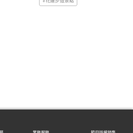
#
花蓮步道景點
募
業務服務
節目版權銷售