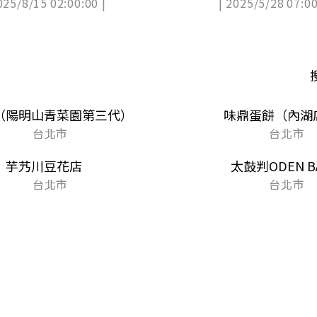
025/8/15 02:00:00 |
| 2025/5/28 07:00
貼心
（陽明山青菜園第三代）
味鼎蛋餅（內湖
台北市
台北市
芋艿川豆花店
太鼓判ODEN B
台北市
台北市