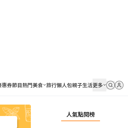
優惠券
節目
熱門
美食
旅行
懶人包
親子
生活
更多
人氣點閱榜