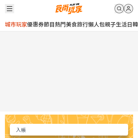
城市玩家
優惠券
節目
熱門
美食
旅行
懶人包
親子
生活
日韓