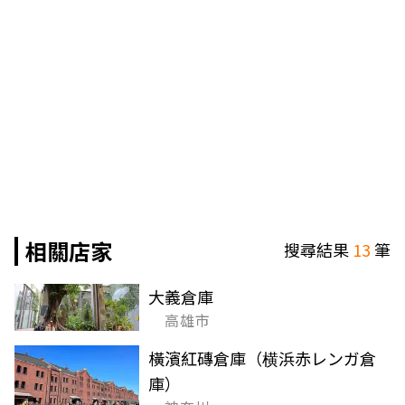
相關店家
搜尋結果
13
筆
大義倉庫
高雄市
橫濱紅磚倉庫（横浜赤レンガ倉
庫）