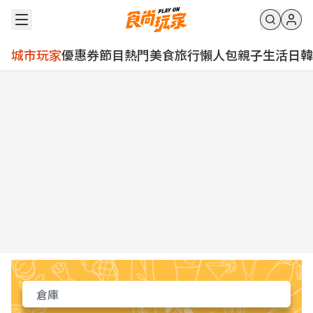
城市玩家
優惠券
節目
熱門
美食
旅行
懶人包
親子
生活
日韓