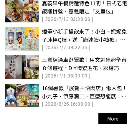
嘉義早午餐精選特色11間！日式老宅
飯糰拼盤、嘉義限定「叉里包」
| 2026/7/13 03:30:00 |
蠟筆小新手搖飲來了！小白、妮妮兔
子冰棒Q爆，送「康達姆小褲褲」裝
| 2026/7/7 09:22:35 |
飲料
三鶯線通車逛鶯歌！用文創串起全台
８條遊程，DIY陶瓷貼花、彩繪巧克
| 2026/7/1 06:00:00 |
力、旗袍體驗
16個暑假「展覽＋快閃店」懶人包！
小丸子、伊藤潤二、巨型恐龍展，櫻
| 2026/6/26 16:00:00 |
花哆啦免費拍
More