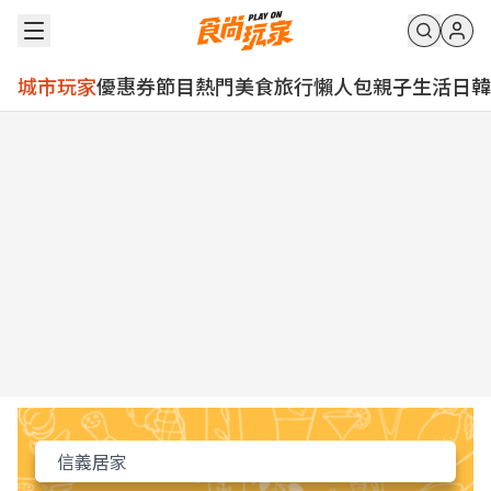
城市玩家
優惠券
節目
熱門
美食
旅行
懶人包
親子
生活
日韓