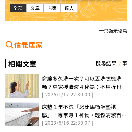
全部
文章
店家
達人
只顯示優惠
信義居家
相關文章
搜尋結果
2
筆
窗簾多久洗一次？可以丟洗衣機洗
嗎？專家授清潔４秘訣：不用拆也可
| 2025/1/17 22:30:00 |
除塵
床墊１年不洗「恐比馬桶坐墊還
髒」！專家曝１神物，輕鬆清潔百元
| 2023/6/16 22:30:07 |
有找