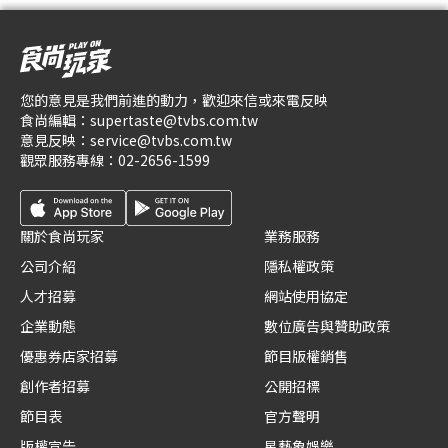
您的意見是我們前進的動力，歡迎來信或來電反映
食尚編輯：
supertaste@tvbs.com.tw
意見反映：
service@tvbs.com.tw
觀眾服務專線：
02-2656-1599
關於食尚玩家
業務服務
公司介紹
隱私權政策
人才招募
網站使用協定
企業動態
數位廣告與贊助政策
優惠券店家招募
節目版權銷售
創作者招募
公開招標
節目表
官方聲明
版權宣告
星藝象娛樂