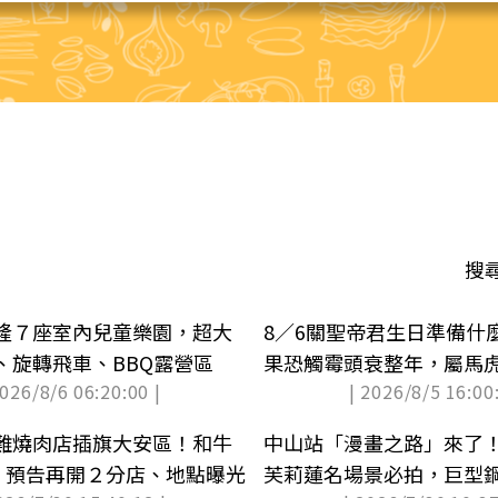
搜
隆７座室內兒童樂園，超大
8／6關聖帝君生日準備什
、旋轉飛車、BBQ露營區
果恐觸霉頭衰整年，屬馬
2026/8/6 06:20:00 |
| 2026/8/5 16:00:
難燒肉店插旗大安區！和牛
中山站「漫畫之路」來了
起，預告再開２分店、地點曝光
芙莉蓮名場景必拍，巨型