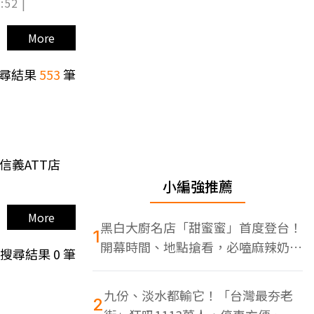
:52 |
More
尋結果
553
筆
信義ATT店
小編強推薦
More
黑白大廚名店「甜蜜蜜」首度登台！
1
開幕時間、地點搶看，必嗑麻辣奶油
搜尋結果
0
筆
蝦
九份、淡水都輸它！「台灣最夯老
2