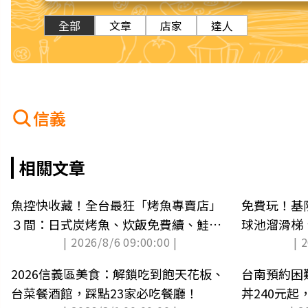
全部
文章
店家
達人
信義
相關文章
魚控快收藏！全台最狂「烤魚專賣店」
免費玩！基
３間：日式炭烤魚、炊飯免費續、鮭魚
球池溜滑梯
| 2026/8/6 09:00:00 |
| 
專賣
2026信義區美食：解鎖吃到飽天花板、
台南預約困
台菜餐酒館，踩點23家必吃餐廳！
丼240元