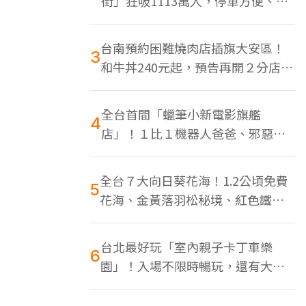
街」狂吸1113萬人，停車方便、特
色美食多
台南預約困難燒肉店插旗大安區！
3
和牛丼240元起，預告再開２分店、
地點曝光
全台首間「蠟筆小新電影旗艦
4
店」！１比１機器人爸爸、邪惡正
男，百款周邊買翻
全台７大向日葵花海！1.2公頃免費
5
花海、金黃落羽松秘境、紅色鐵橋
同框
台北最好玩「室內親子卡丁車樂
6
園」！入場不限時暢玩，還有大螢
幕Switch遊戲區