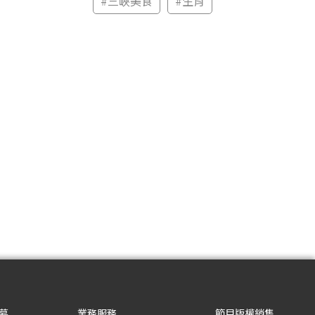
#
三峽美食
#
生肖
募
業務服務
節目版權銷售