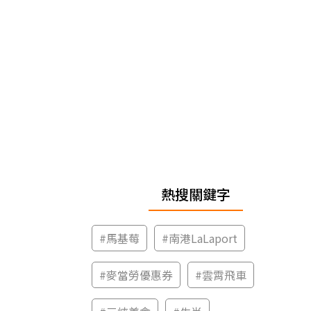
熱搜關鍵字
#
馬基莓
#
南港LaLaport
#
麥當勞優惠券
#
雲霄飛車