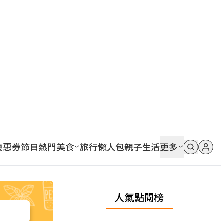
優惠券
節目
熱門
美食
旅行
懶人包
親子
生活
更多
人氣點閱榜