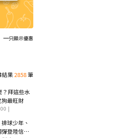
只顯示優惠
尋結果
2858
筆
麼？拜這些水
虎狗最旺財
00 |
！排球少年、
鋼彈登陸信義