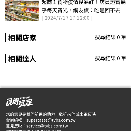
超商１食物疫情後暴紅！店員證實幾
乎每天賣光，網友讚：吃過回不去
| 2024/7/17 17:12:00 |
相關店家
搜尋結果
0
筆
相關達人
搜尋結果
0
筆
您的意見是我們前進的動力，歡迎來信或來電反映
食尚編輯：
supertaste@tvbs.com.tw
意見反映：
service@tvbs.com.tw