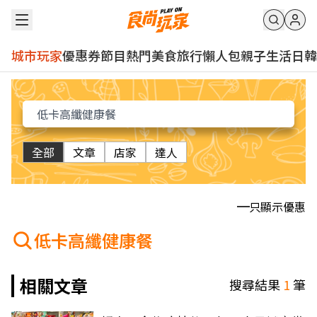
城市玩家
優惠券
節目
熱門
美食
旅行
懶人包
親子
生活
日韓
全部
文章
店家
達人
只顯示優惠
低卡高纖健康餐
相關文章
搜尋結果
1
筆