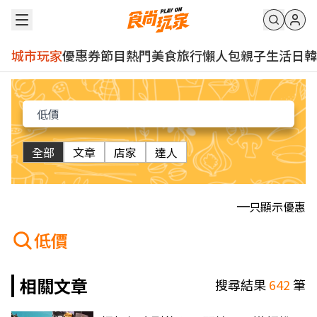
城市玩家
優惠券
節目
熱門
美食
旅行
懶人包
親子
生活
日韓
全部
文章
店家
達人
只顯示優惠
低價
相關文章
搜尋結果
642
筆