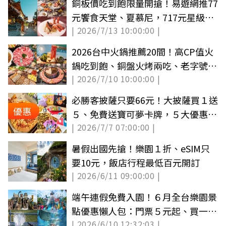
銅板價吃到飽限量開搶！易遊網推77
元饗食天堂、夏慕尼，717元星級飯
| 2026/7/13 10:00:00 |
店優惠
2026台中火鍋推薦20間！高CP值火
鍋吃到飽、銅盤火烤兩吃、老字號石
| 2026/7/10 10:00:00 |
頭鍋
必勝客披薩只要66元！大披薩買１送
優惠
５、免費送寶可夢卡牌，５大優惠碼
| 2026/7/7 07:00:00 |
必收
暑假出國先搶！樂園１折、eSIM只
要10元，飯店行程最低百元開訂
| 2026/6/11 09:00:00 |
端午連假免費入園！６月全台樂園景
點優惠懶人包：門票５元起、買一送
| 2026/6/10 12:32:03 |
一好康