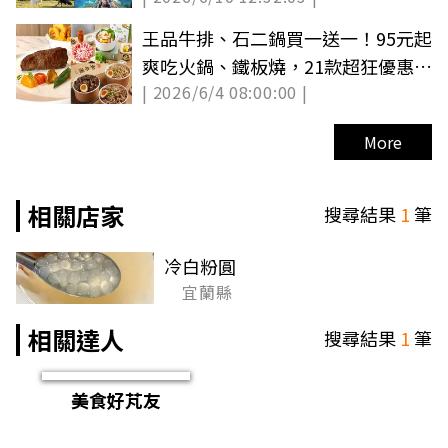
王品牛排、石二鍋買一送一！95元起
爽吃火鍋、鐵板燒，21款超狂優惠手
| 2026/6/4 08:00:00 |
刀搶
More
相關店家
搜尋結果
1
筆
冷白粉圓
宜蘭縣
相關達人
搜尋結果
1
筆
美食好芃友