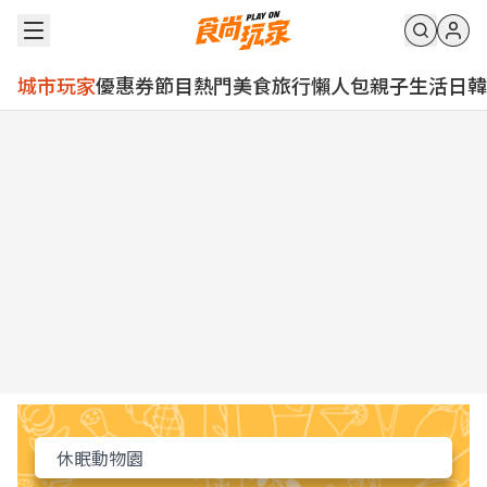
城市玩家
優惠券
節目
熱門
美食
旅行
懶人包
親子
生活
日韓