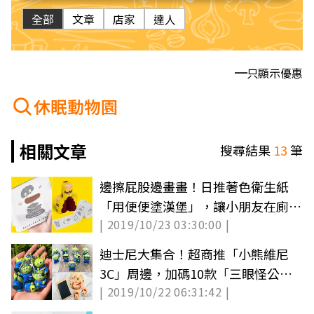
全部
文章
店家
達人
只顯示優惠
休眠動物園
相關文章
搜尋結果
13
筆
邊擦屁股邊畫畫！日推著色衛生紙
「用便便塗漢堡」，讓小朋友在廁所
| 2019/10/23 03:30:00 |
找快樂
迪士尼大集合！超商推「小熊維尼
3C」周邊，加碼10款「三眼怪公
| 2019/10/22 06:31:42 |
仔」