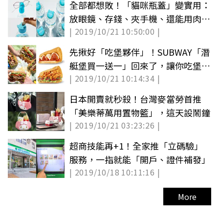
全部都想敗！「貓咪瓶蓋」變實用：
放眼鏡、存錢、夾手機、還能用肉球
| 2019/10/21 10:50:00 |
按摩
先揪好「吃堡夥伴」！SUBWAY「潛
艇堡買一送一」回來了，讓你吃堡做
| 2019/10/21 10:14:34 |
愛心
日本開賣就秒殺！台灣麥當勞首推
「美樂蒂萬用置物籃」，這天設鬧鐘
| 2019/10/21 03:23:26 |
超商技能再+1！全家推「立碼驗」
服務，一指就能「開戶、證件補發」
| 2019/10/18 10:11:16 |
More