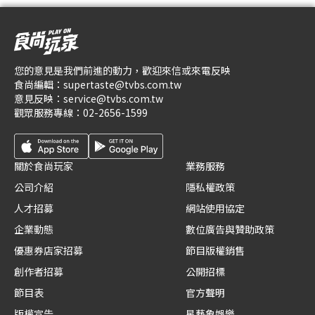
您的意見是我們前進的動力，歡迎來信或來電反映
食尚編輯：
supertaste@tvbs.com.tw
意見反映：
service@tvbs.com.tw
觀眾服務專線：
02-2656-1599
關於食尚玩家
業務服務
公司介紹
隱私權政策
人才招募
網站使用協定
企業動態
數位廣告與贊助政策
優惠券店家招募
節目版權銷售
創作者招募
公開招標
節目表
官方聲明
版權宣告
星藝象娛樂