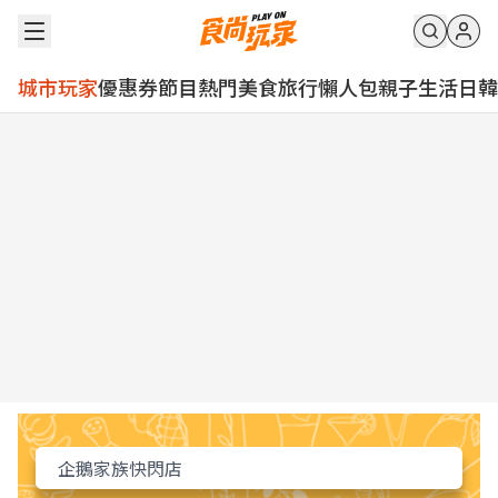
城市玩家
優惠券
節目
熱門
美食
旅行
懶人包
親子
生活
日韓