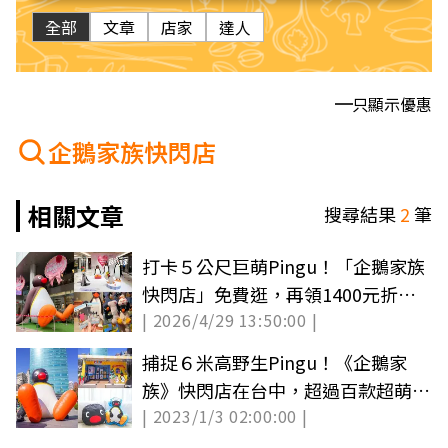
全部
文章
店家
達人
只顯示優惠
企鵝家族快閃店
相關文章
搜尋結果
2
筆
打卡５公尺巨萌Pingu！「企鵝家族
快閃店」免費逛，再領1400元折價
| 2026/4/29 13:50:00 |
券
捕捉６米高野生Pingu！《企鵝家
族》快閃店在台中，超過百款超萌周
| 2023/1/3 02:00:00 |
邊買到手軟