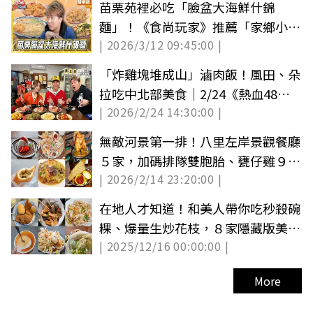
苗栗苑裡必吃「臉盆大海鮮什錦
麵」！《食尚玩家》推薦「家鄉小吃
| 2026/3/12 09:45:00 |
部」
「炸雞塊堆成山」滷肉飯！風田、朵
拉吃中北部美食｜2/24《熱血48小
| 2026/2/24 14:30:00 |
時》店家資訊
無敵河景第一排！八里左岸景觀餐廳
５家，加碼排隊雙胞胎、甕仔雞９間
| 2026/2/14 23:20:00 |
必吃美食
在地人才知道！和美人帶你吃秒殺碗
粿、爆量生炒花枝，８家隱藏版美食
| 2025/12/16 00:00:00 |
推薦
More