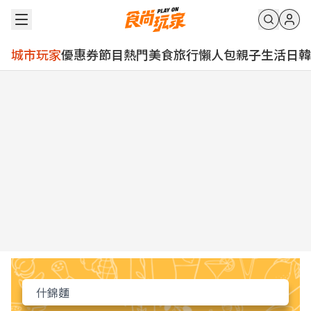
城市玩家
優惠券
節目
熱門
美食
旅行
懶人包
親子
生活
日韓