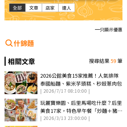
全部
文章
店家
達人
只顯示優惠
什錦麵
相關文章
搜尋結果
59
筆
2026公館美食15家推薦！人氣排隊
泰國船麵、紫米芋頭糕、秒殺蔥肉包
| 2026/7/17 08:10:00 |
玩麗寶樂園、后里馬場吃什麼？后里
美食17家，特色早午餐「炒麵＋豬血
| 2026/3/13 23:00:00 |
湯」