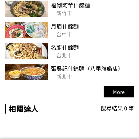
福砌阿華什錦麵
新竹市
月眉什錦麵
台中市
名廚什錦麵
台北市
張吳記什錦麵（八里旗艦店）
新北市
More
相關達人
搜尋結果
0
筆