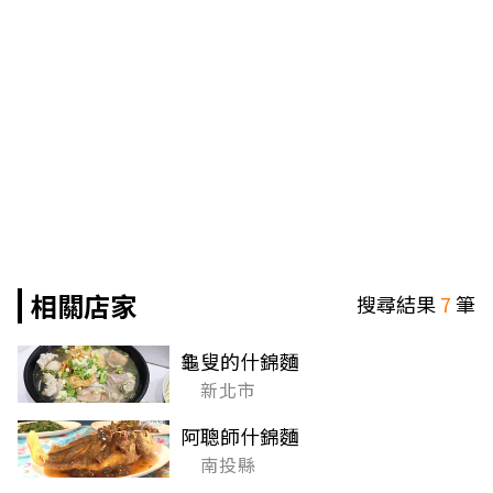
相關店家
搜尋結果
7
筆
龜叟的什錦麵
新北市
阿聰師什錦麵
南投縣