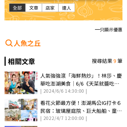
全部
文章
店家
達人
只顯示優惠
人魚之丘
相關文章
搜尋結果
9
筆
人氣強強滾「海鮮熱炒」！林莎、慶
華吃澎湖美食｜6/6《天菜就醬吃》
| 2024/6/6 14:30:00 |
店家資訊
看花火節最方便！澎湖馬公IG打卡６
民宿：玻璃屋庭院、巨大船舶、童話
| 2022/4/7 12:00:00 |
旋轉屋