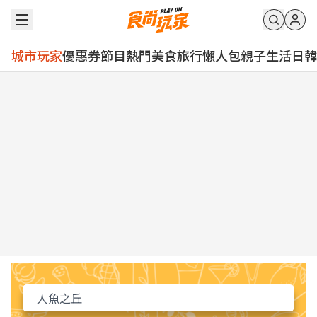
城市玩家
優惠券
節目
熱門
美食
旅行
懶人包
親子
生活
日韓