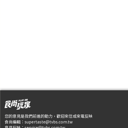
您的意見是我們前進的動力，歡迎來信或來電反映
食尚編輯：
supertaste@tvbs.com.tw
意見反映：
service@tvbs.com.tw