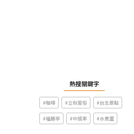
熱搜關鍵字
#
咖啡
#
立秋習俗
#
台北景點
#
福勝亭
#
中獎率
#
水煮蛋