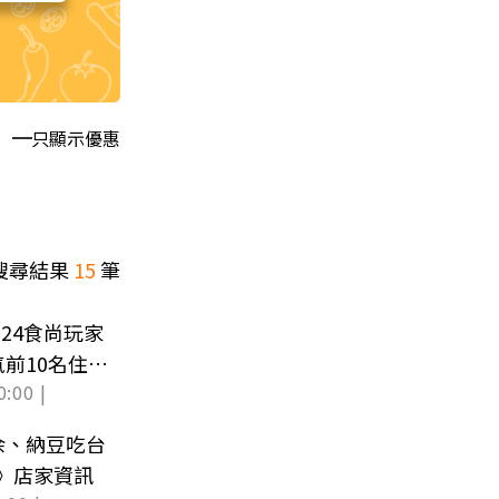
只顯示優惠
搜尋結果
15
筆
024食尚玩家
前10名住過
0:00 |
余、納豆吃台
o》店家資訊