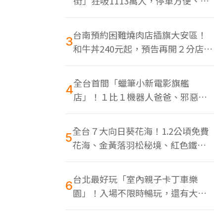
街」狂吸1113萬人，停車方便、特
色美食多
台南預約困難燒肉店插旗大安區！
3
和牛丼240元起，預告再開２分店、
地點曝光
全台首間「蠟筆小新電影旗艦
4
店」！１比１機器人爸爸、邪惡正
男，百款周邊買翻
全台７大向日葵花海！1.2公頃免費
5
花海、金黃落羽松秘境、紅色鐵橋
同框
台北最好玩「室內親子卡丁車樂
6
園」！入場不限時暢玩，還有大螢
幕Switch遊戲區