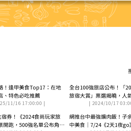
！逢甲美食Top17：在地
全台100強旅店公布！「2
店、特色必吃推薦
旅宿大賞」票選揭曉，人氣
025/11/16 17:00:00 |
| 2024/10/17 03:0
幾家？(中獎公布)
住宿券！《2024食尚玩家旅
網推台中最強爌肉飯！子
票開跑，500強名單公布角逐
中美食｜7/24《2天1夜g