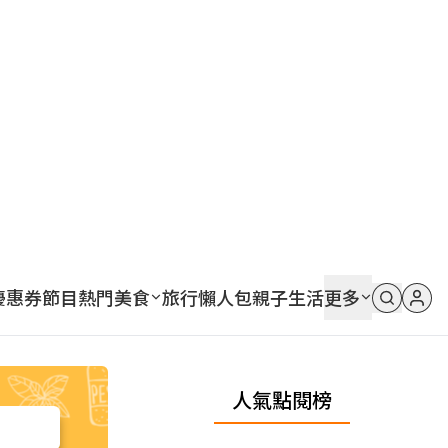
優惠券
節目
熱門
美食
旅行
懶人包
親子
生活
更多
人氣點閱榜