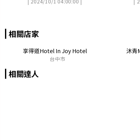
| 2024/10/1 04:00:00 |
| 
你環島住１年
11大獎項
相關店家
享得道Hotel In Joy Hotel
沐青Mu
台中市
相關達人