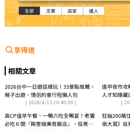
全部
文章
店家
達人
享得道
相關文章
2026台中一日遊這樣玩！33景點推薦，
逢甲夜市攻略
親子出遊、情侶約會行程懶人包
人才知隱藏
| 2026/4/15 10:40:00 |
| 2
高CP值早午餐、一鴨六吃全鴨宴！老饕
狂抽200萬
必吃６間「殿堂級美食飯店」，投票送
宿大賞》投