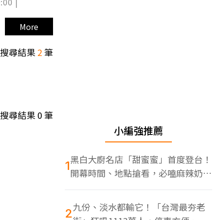
:00 |
More
搜尋結果
2
筆
搜尋結果
0
筆
小編強推薦
黑白大廚名店「甜蜜蜜」首度登台！
1
開幕時間、地點搶看，必嗑麻辣奶油
蝦
九份、淡水都輸它！「台灣最夯老
2