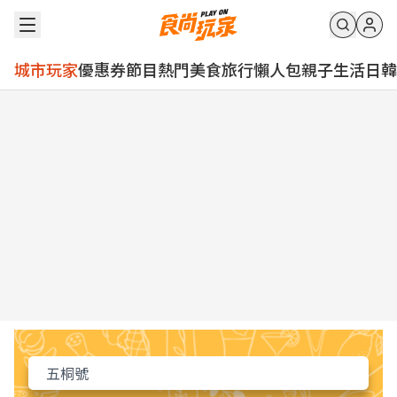
城市玩家
優惠券
節目
熱門
美食
旅行
懶人包
親子
生活
日韓