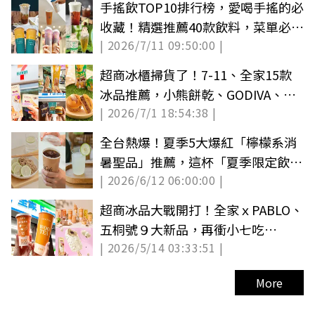
手搖飲TOP10排行榜，愛喝手搖的必
收藏！精選推薦40款飲料，菜單必喝
| 2026/7/11 09:50:00 |
一次看
超商冰櫃掃貨了！7-11、全家15款
冰品推薦，小熊餅乾、GODIVA、
| 2026/7/1 18:54:38 |
PABLO都有
全台熱爆！夏季5大爆紅「檸檬系消
暑聖品」推薦，這杯「夏季限定飲
| 2026/6/12 06:00:00 |
品」成新寵
超商冰品大戰開打！全家ｘPABLO、
五桐號９大新品，再衝小七吃
| 2026/5/14 03:33:51 |
GODIVA百年雪糕
More