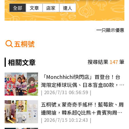
全部
文章
店家
達人
只顯示優惠
五桐號
相關文章
搜尋結果
147
筆
「Monchhichi快閃店」首登台！台
灣限定棒球玩偶、日本盲盒80款，免
| 2026/7/31 06:56:59 |
費入場逛
五桐號ｘ蒙奇奇手搖杯！藍莓飲、周
邊開搶，韓系超Q比熊＋貴賓狗周邊
| 2026/7/15 10:12:43 |
同步收