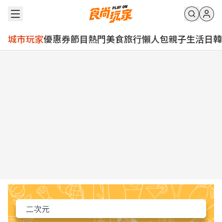
城市玩家
優惠券
節目
熱門
美食
旅行
懶人包
親子
生活
日韓