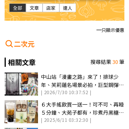
全部
文章
店家
達人
只顯示優惠
二次元
相關文章
搜尋結果
30
筆
中山站「漫畫之路」來了！排球少
年、芙莉蓮名場景必拍，巨型鋼彈登
| 2026/7/30 10:37:52 |
陸信義區
６大手搖飲買一送一！可不可、再睡
５分鐘、大苑子都有，珍煮丹黑糖珍
| 2025/6/11 03:32:30 |
奶爽喝