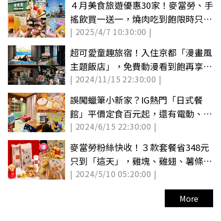
４月美食旅遊優惠30家！麥當勞、手
搖飲買一送一，燒肉吃到飽限時只要
| 2025/4/7 10:30:00 |
80元
超可愛童趣旅宿！入住京都「漫畫風
主題飯店」，免費動漫看到飽再享自
| 2024/11/15 22:30:00 |
助吧
誤闖蠟筆小新家？IG熱門「日式餐
館」平價定食百元起，還有電動、漫
| 2024/6/15 22:30:00 |
畫玩到飽
麥當勞粉絲快收！３款套餐省348元
只到「這天」，雞塊、雞翅、薯條通
| 2024/5/10 05:20:00 |
通有
More