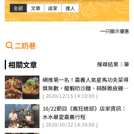
全部
文章
店家
達人
只顯示優惠
二奶巷
相關文章
搜尋結果
3
筆
網推第一名！嘉義人氣星馬功夫菜得
獎無數，龍蝦叻沙麵、蒜酥脆皮雞一
| 2020/12/15 14:10:00 |
吃上癮
10/22節目《瘋狂總部》店家資訊：
水水最愛嘉義行程
| 2020/10/22 14:30:00 |