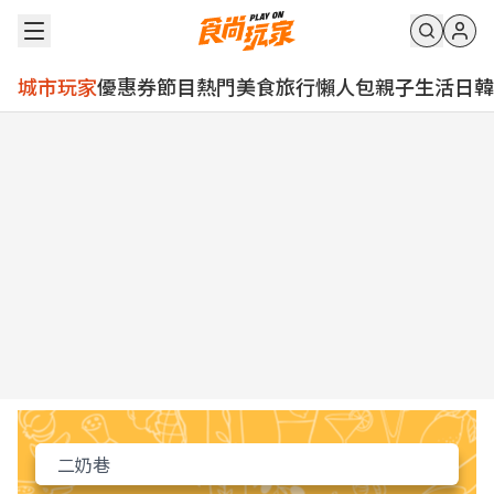
城市玩家
優惠券
節目
熱門
美食
旅行
懶人包
親子
生活
日韓