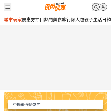
城市玩家
優惠券
節目
熱門
美食
旅行
懶人包
親子
生活
日韓