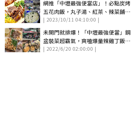
網推「中壢最強便當店」！必點炭烤
五花肉飯，丸子湯、紅茶、辣菜餔無
| 2023/10/11 04:10:00 |
限自取
未開門就排爆！「中壢最強便當」鋼
盆裝菜超霸氣，爽嗑爆量辣雞丁飯免
| 2022/6/20 02:00:00 |
百元