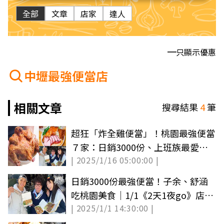
全部
文章
店家
達人
只顯示優惠
中壢最強便當店
相關文章
搜尋結果
4
筆
超狂「炸全雞便當」！桃園最強便當
７家：日銷3000份、上班族最愛秒
| 2025/1/16 05:00:00 |
殺款
日銷3000份最強便當！子余、舒涵
吃桃園美食｜1/1《2天1夜go》店家
| 2025/1/1 14:30:00 |
資訊