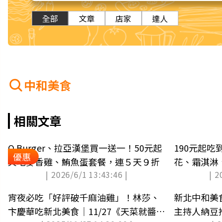
全部
文章
店家
達人
中和美食
相關文章
Q Burger、拉亞漢堡買一送一！50元起
190元起
優惠
爽吃麥香雞、鮪魚蛋套餐，連５天９折
花、霜淇淋
| 2026/6/1 13:43:46 |
| 2
宵夜必吃「好評破千麻油雞」！林莎、
新北中和美
卞慶華吃新北美食｜11/27《天菜就醬
主持人納豆