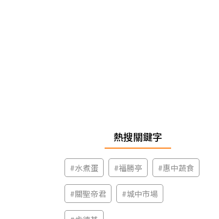
熱搜關鍵字
#
水煮蛋
#
福勝亭
#
惠中蔬食
#
關聖帝君
#
城中市場