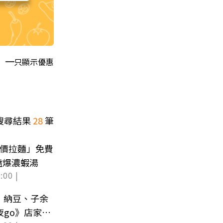
只顯示優惠
搜尋結果
28
筆
平價拉麵」免費
嗑爆濃蝦湯
:00 |
！納豆、子余
夜go》店家資