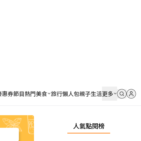
優惠券
節目
熱門
美食
旅行
懶人包
親子
生活
更多
人氣點閱榜