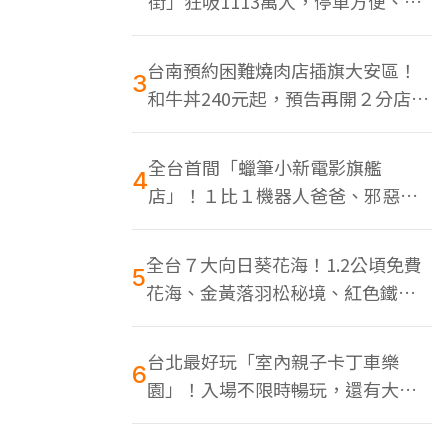
街」狂吸1113萬人，停車方便、特
色美食多
台南預約困難燒肉店插旗大安區！
3
和牛丼240元起，預告再開２分店、
地點曝光
全台首間「蠟筆小新電影旗艦
4
店」！１比１機器人爸爸、邪惡正
男，百款周邊買翻
全台７大向日葵花海！1.2公頃免費
5
花海、金黃落羽松秘境、紅色鐵橋
同框
台北最好玩「室內親子卡丁車樂
6
園」！入場不限時暢玩，還有大螢
幕Switch遊戲區