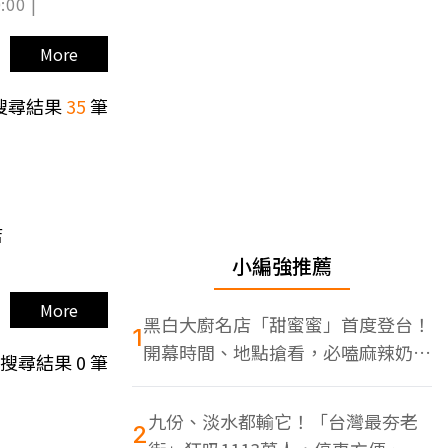
:00 |
More
搜尋結果
35
筆
店
小編強推薦
More
黑白大廚名店「甜蜜蜜」首度登台！
1
開幕時間、地點搶看，必嗑麻辣奶油
搜尋結果
0
筆
蝦
九份、淡水都輸它！「台灣最夯老
2