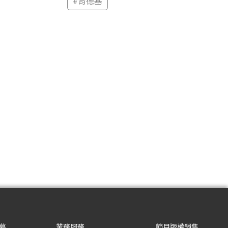
#
肯德基
募
業務服務
節目版權銷售