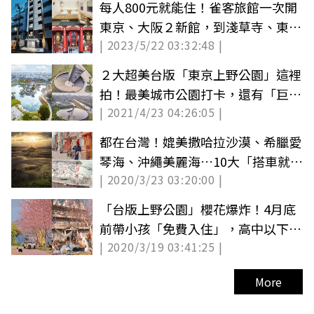
每人800元就能住！雀客旅館一次開
東京、大阪２新館，到淺草寺、東京
| 2023/5/22 03:32:48 |
樹都方便
２大超美台版「東京上野公園」這裡
拍！最美城市公園打卡，還有「巨型
| 2021/4/23 04:26:05 |
沙坑」得獎園區
都在台灣！媲美撒哈拉沙漠、希臘愛
琴海、沖繩美麗海…10大「搭車就
| 2020/3/23 03:20:00 |
到」打卡點快筆記
「台版上野公園」櫻花爆炸！4月底
前帶小孩「免費入住」，高中以下學
| 2020/3/19 03:41:25 |
生都算
More