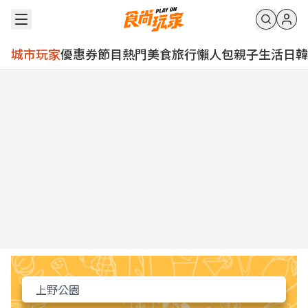
城市玩家
優惠券
節目
熱門
美食
旅行
懶人包
親子
生活
日韓