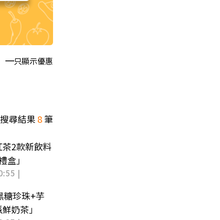
只顯示優惠
搜尋結果
8
筆
茶2款新飲料
禮盒」
0:55 |
黑糖珍珠+芋
派鮮奶茶」