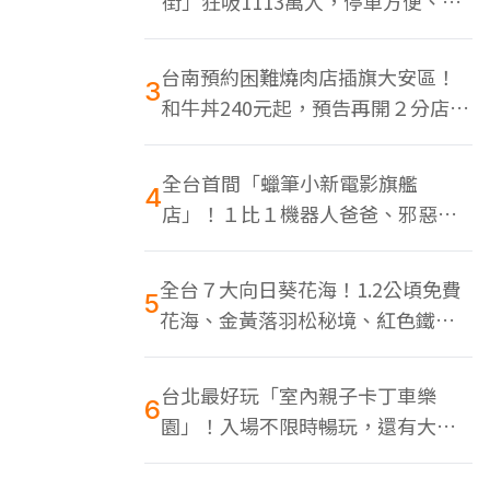
街」狂吸1113萬人，停車方便、特
色美食多
台南預約困難燒肉店插旗大安區！
3
和牛丼240元起，預告再開２分店、
地點曝光
全台首間「蠟筆小新電影旗艦
4
店」！１比１機器人爸爸、邪惡正
男，百款周邊買翻
全台７大向日葵花海！1.2公頃免費
5
花海、金黃落羽松秘境、紅色鐵橋
同框
台北最好玩「室內親子卡丁車樂
6
園」！入場不限時暢玩，還有大螢
幕Switch遊戲區