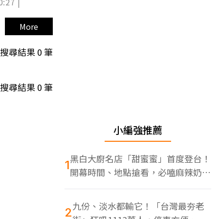
0:27 |
More
搜尋結果
0
筆
搜尋結果
0
筆
小編強推薦
黑白大廚名店「甜蜜蜜」首度登台！
1
開幕時間、地點搶看，必嗑麻辣奶油
蝦
九份、淡水都輸它！「台灣最夯老
2