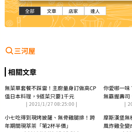
全部
文章
店家
達人
三河屋
相關文章
無菜單套餐不踩雷！主廚量身訂做高CP
你愛哪一味
值日本料理，9道菜只要1千元
無霸握壽司
| 2021/1/27 08:25:00 |
| 2
小七吃得到現烤披薩、無骨雞腿排！跨
摩斯漢堡無
年期間現萃茶「第2杯半價」
風炸雞全變