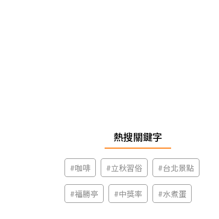
熱搜關鍵字
#
咖啡
#
立秋習俗
#
台北景點
#
福勝亭
#
中獎率
#
水煮蛋