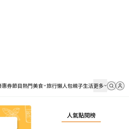
優惠券
節目
熱門
美食
旅行
懶人包
親子
生活
更多
人氣點閱榜