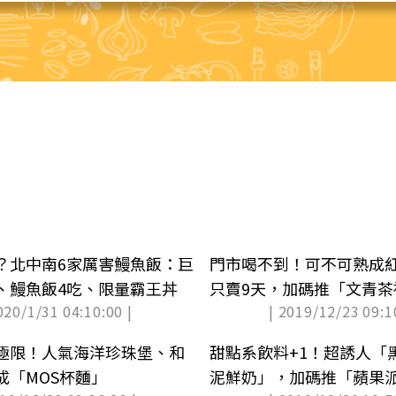
？北中南6家厲害鰻魚飯：巨
門市喝不到！可不可熟成紅
、鰻魚飯4吃、限量霸王丼
只賣9天，加碼推「文青茶
020/1/31 04:10:00 |
| 2019/12/23 09:1
極限！人氣海洋珍珠堡、和
甜點系飲料+1！超誘人「
成「MOS杯麵」
泥鮮奶」，加碼推「蘋果