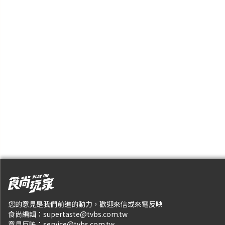
您的意見是我們前進的動力，歡迎來信或來電反映
食尚編輯：
supertaste@tvbs.com.tw
意見反映：
service@tvbs.com.tw