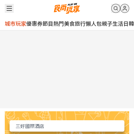
城市玩家
優惠券
節目
熱門
美食
旅行
懶人包
親子
生活
日韓