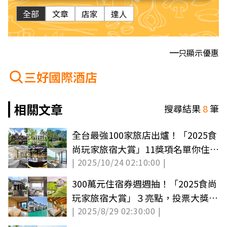
全部
文章
店家
達人
只顯示優惠
三好國際酒店
相關文章
搜尋結果
8
筆
全台最強100家旅店出爐！「2025食
尚玩家旅宿大賞」11獎項名單你住過
| 2025/10/24 02:10:00 |
幾間？（中獎公布）
300萬元住宿券週週抽！「2025食尚
玩家旅宿大賞」３亮點，投票大獎４
| 2025/8/29 02:30:00 |
重送