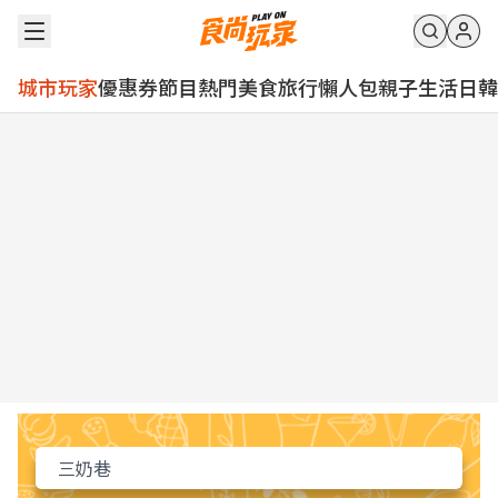
城市玩家
優惠券
節目
熱門
美食
旅行
懶人包
親子
生活
日韓