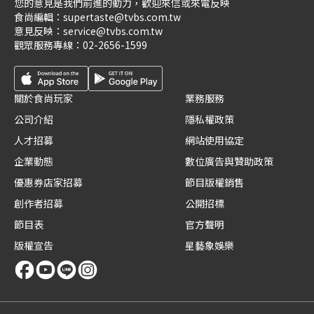
您的意見是我們前進的動力，歡迎來信或來電反映
食尚編輯：
supertaste@tvbs.com.tw
意見反映：
service@tvbs.com.tw
觀眾服務專線：
02-2656-1599
關於食尚玩家
業務服務
公司介紹
隱私權政策
人才招募
網站使用協定
企業動態
數位廣告與贊助政策
優惠券店家招募
節目版權銷售
創作者招募
公開招標
節目表
官方聲明
版權宣告
星藝象娛樂