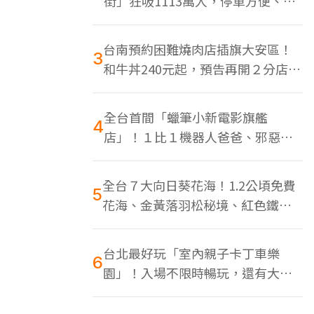
街」狂吸1113萬人，停車方便、特
色美食多
台南預約困難燒肉店插旗大安區！
3
和牛丼240元起，預告再開２分店、
地點曝光
全台首間「蠟筆小新電影旗艦
4
店」！１比１機器人爸爸、邪惡正
男，百款周邊買翻
全台７大向日葵花海！1.2公頃免費
5
花海、金黃落羽松秘境、紅色鐵橋
同框
台北最好玩「室內親子卡丁車樂
6
園」！入場不限時暢玩，還有大螢
幕Switch遊戲區