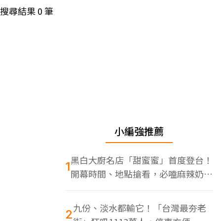
搜尋結果
0
筆
小編強推薦
黑白大廚名店「甜蜜蜜」首度登台！
1
開幕時間、地點搶看，必嗑麻辣奶油
蝦
九份、淡水都輸它！「台灣最夯老
2