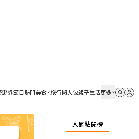
優惠券
節目
熱門
美食
旅行
懶人包
親子
生活
更多
人氣點閱榜