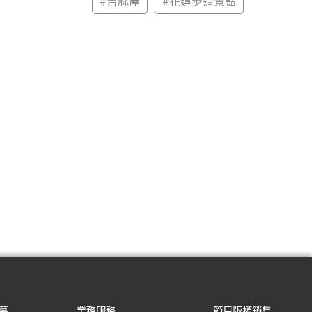
#
吉豚屋
#
花蓮步道景點
募
業務服務
節目版權銷售