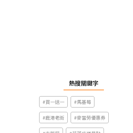
熱搜關鍵字
#
買一送一
#
馬基莓
#
鹿港老街
#
麥當勞優惠券