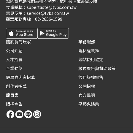
您的意見是我們前進的動力，歡迎來信或來電反映
食尚編輯：
supertaste@tvbs.com.tw
意見反映：
service@tvbs.com.tw
觀眾服務專線：
02-2656-1599
關於食尚玩家
業務服務
公司介紹
隱私權政策
人才招募
網站使用協定
企業動態
數位廣告與贊助政策
優惠券店家招募
節目版權銷售
創作者招募
公開招標
節目表
官方聲明
版權宣告
星藝象娛樂